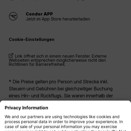
Condor APP
Jetzt im App Store herunterladen.
Cookie-Einstellungen
Link öffnet sich in einem neuen Fenster. Externe
Webseiten entsprechen möglicherweise nicht den
Richtlinien für Barrierefreiheit.
* Die Preise gelten pro Person und Strecke inkl.
Steuern und Gebühren bei gleichzeitiger Buchung
eines Hin- und Rückflugs. Sie waren innerhalb der
letzten 24 Stunden verfügbar und sind
möglicherweise nicht mehr aktuell. Bei den für die
Economy Class
angegebenen Tarifen handelt es
sich i.d.R. um Economy Zero, unsere restriktivste
Tarifoption. Es können hierfür zusätzliche Gebühren