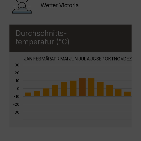
Wetter Victoria
Durchschnitts-
temperatur (°C)
JAN
FEB
MÄR
APR
MAI
JUN
JUL
AUG
SEP
OKT
NOV
DEZ
30
20
10
0
-10
-20
-30