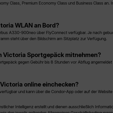
omy Class, Premium Economy Class und Business Class an. Inf
ctoria WLAN an Bord?
irbus A330-900neo über FlyConnect verfügbar. Je nach gebuc
ramm steht über den Bildschirm am Sitzplatz zur Verfügung.
h Victoria Sportgepäck mitnehmen?
gepäck gegen Gebühr bis 8 Stunden vor Abflug angemeldet wer
Victoria online einchecken?
 verfügbar und kann über die Condor-App oder auf der Website
licher Intelligenz erstellt und dienen ausschließlich Inform
owie den jeweils geltenden Allgemeinen Geschäftsbedingungen