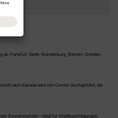
ung ab Frankfurt, Berlin-Brandenburg, Bremen, Dresden,
bschnitt nach Kanada wird von Condor durchgeführt, der
 viele Sonnenstunden – ideal für Stadtbesichtigungen,