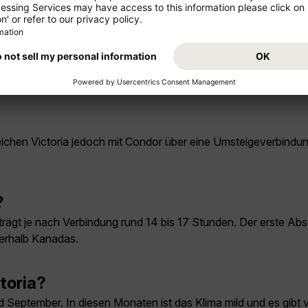
 erreichen Victoria jedoch mit Condor über eine Umsteigeverbind
?
trägt je nach Verbindung rund 14 bis 17 Stunden. Der erste A
nnerhalb Kanadas.
ctoria?
und September. In diesen Monaten ist das Klima mild und es gibt