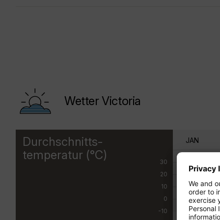
Wetter Victoria
Durchschnitts-
JAN
temperatur (°C)
30
20
10
0
-10