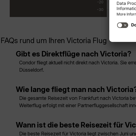
-20
-30
FAQs rund um Ihren Victoria Flug
Gibt es Direktflüge nach Victoria?
Condor fliegt aktuell nicht direkt nach Victoria. Sie
Düsseldorf.
Wie lange fliegt man nach Victoria
Die gesamte Reisezeit von Frankfurt nach Victoria be
Weiterflug erfolgt mit einer Partnerfluggesellschaft i
Wann ist die beste Reisezeit für Vi
Die beste Reisezeit für Victoria liegt zwischen Juni 