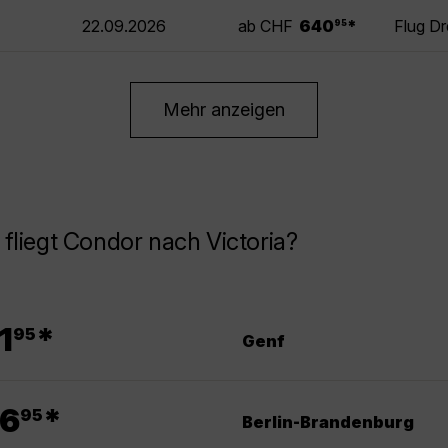
.
22.09.2026
ab CHF
640
*
Flug Dr
95
Mehr anzeigen
fliegt Condor nach Victoria?
.
1
*
95
Genf
.
6
*
95
Berlin-Brandenburg