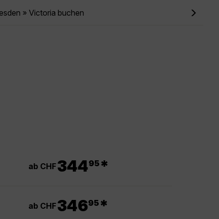
esden » Victoria buchen
.
344
*
95
ab CHF
.
346
*
95
ab CHF