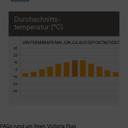
Durchschnitts-
temperatur (°C)
JAN
FEB
MÄR
APR
MAI
JUN
JUL
AUG
SEP
OKT
NOV
DEZ
30
20
10
0
-10
-20
-30
FAQs rund um Ihren Victoria Flug