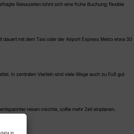
efragte Reisezeiten lohnt sich eine frühe Buchung; flexible
adt dauert mit dem Taxi oder der Airport Express Metro etwa 30
tel. In zentralen Vierteln sind viele Wege auch zu Fuß gut
entspannter reisen möchte, sollte mehr Zeit einplanen.