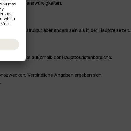
chtigsten Sehenswürdigkeiten.
ische Infrastruktur aber anders sein als in der Hauptreisezeit.
und Restaurants außerhalb der Haupttouristenbereiche.
ationszwecken. Verbindliche Angaben ergeben sich
.