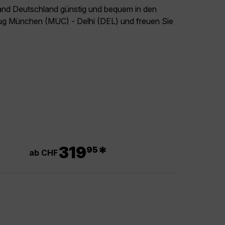
land Deutschland günstig und bequem in den
lug München (MUC) - Delhi (DEL) und freuen Sie
.
319
*
95
ab CHF