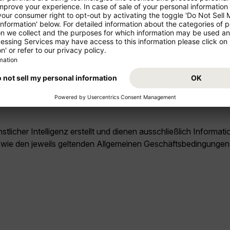
Grabmal, Qutub Minar und die Altstadt von Old Delhi zu den wi
i reisen?
nach Klima und Saison können Wetter, Öffnungszeiten und tourist
ich in Delhi lokale Märkte, kleinere Viertel, Aussichtspunkte 
licher Intelligenz erstellt und dienen ausschließlich Inform
owie den jeweils geltenden Allgemeinen Geschäftsbedingungen