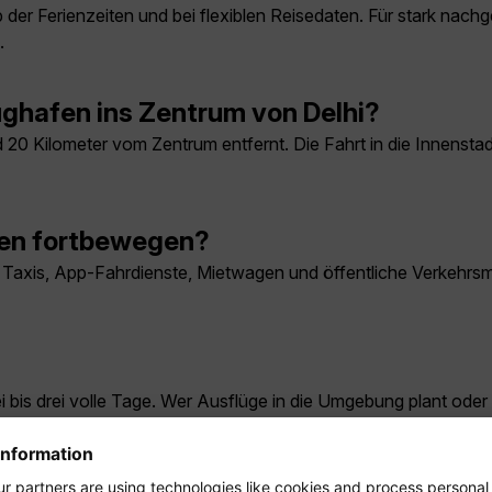
 der Ferienzeiten und bei flexiblen Reisedaten. Für stark nachg
.
hafen ins Zentrum von Delhi?
und 20 Kilometer vom Zentrum entfernt. Die Fahrt in die Innenst
ten fortbewegen?
l Taxis, App-Fahrdienste, Mietwagen und öffentliche Verkehrsmit
i bis drei volle Tage. Wer Ausflüge in die Umgebung plant oder 
an in Delhi sehen?