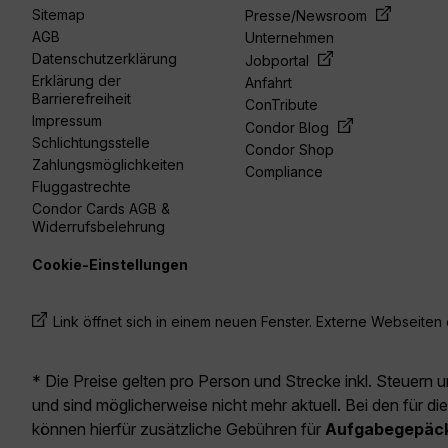
Sitemap
Presse/Newsroom
AGB
Unternehmen
Datenschutzerklärung
Jobportal
Erklärung der
Anfahrt
Barrierefreiheit
ConTribute
Impressum
Condor Blog
Schlichtungsstelle
Condor Shop
Zahlungsmöglichkeiten
Compliance
Fluggastrechte
Condor Cards AGB &
Widerrufsbelehrung
Cookie-Einstellungen
Link öffnet sich in einem neuen Fenster. Externe Webseiten e
* Die Preise gelten pro Person und Strecke inkl. Steuern 
und sind möglicherweise nicht mehr aktuell. Bei den für di
können hierfür zusätzliche Gebühren für
Aufgabegepäc