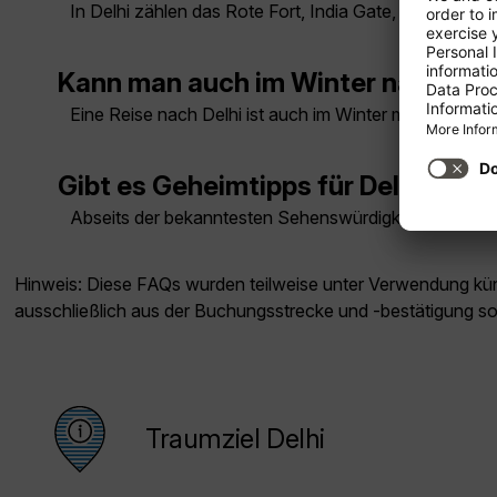
In Delhi zählen das Rote Fort, India Gate, Humayuns 
Kann man auch im Winter nach Delh
Eine Reise nach Delhi ist auch im Winter möglich. Je 
Gibt es Geheimtipps für Delhi?
Abseits der bekanntesten Sehenswürdigkeiten lohnen s
Hinweis: Diese FAQs wurden teilweise unter Verwendung künst
ausschließlich aus der Buchungsstrecke und -bestätigung s
Traumziel Delhi