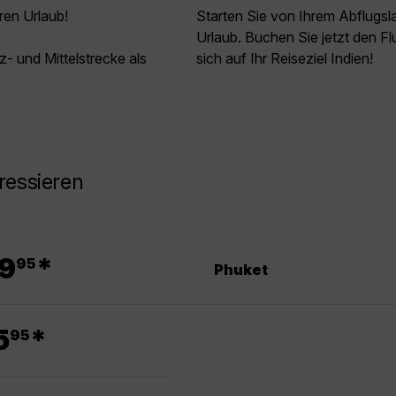
ren Urlaub!
Starten Sie von Ihrem Abflugs
Urlaub. Buchen Sie jetzt den F
z- und Mittelstrecke als
sich auf Ihr Reiseziel Indien!
ressieren
.
9
*
95
Phuket
.
5
*
95