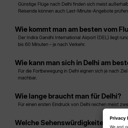
Günstige Flüge nach Delhi finden sich meist außerhalb
Reisende können auch Last-Minute-Angebote prüfen
Wie kommt man am besten vom Flug
Der Indira Gandhi International Airport (DEL) liegt r
bis 60 Minuten – je nach Verkehr.
Wie kann man sich in Delhi am bes
Für die Fortbewegung in Delhi eignen sich je nach Zie
machbar.
Wie lange braucht man für Delhi?
Für einen ersten Eindruck von Delhi reichen meist zwe
Welche Sehenswürdigkeiten muss m