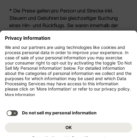
* Die Preise gelten pro Person und Strecke inkl.
Steuern und Gebühren bei gleichzeitiger Buchung
eines Hin- und Rückflugs. Sie waren innerhalb der
letzten 24 Stunden verfügbar und sind
möglicherweise nicht mehr aktuell. Bei den für die
Economy Class
angegebenen Tarifen handelt es
sich i.d.R. um Economy Zero, unsere restriktivste
Tarifoption. Es können hierfür zusätzliche Gebühren
für
Aufgabegepäck
oder für andere optionale
Leistungen anfallen. Es gelten die
Allgemeinen
Geschäftsbedingungen
.