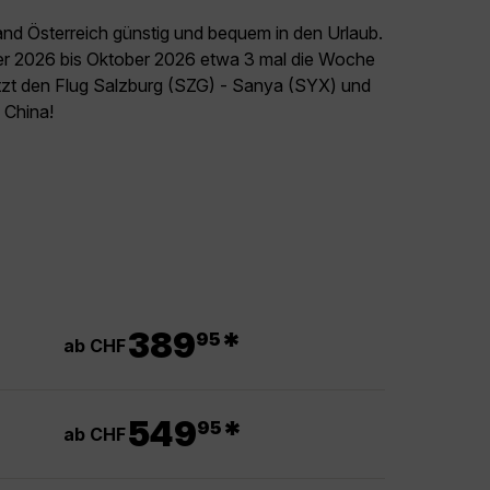
and Österreich günstig und bequem in den Urlaub.
er 2026 bis Oktober 2026 etwa 3 mal die Woche
etzt den Flug Salzburg (SZG) - Sanya (SYX) und
l China!
.
389
*
95
ab CHF
.
549
*
95
ab CHF