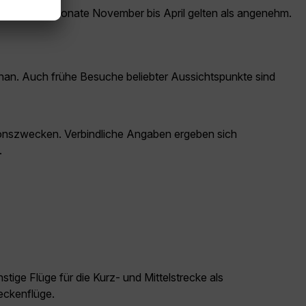
esonders die Monate November bis April gelten als angenehm.
inan. Auch frühe Besuche beliebter Aussichtspunkte sind
ationszwecken. Verbindliche Angaben ergeben sich
.
tige Flüge für die Kurz- und Mittelstrecke als
eckenflüge.