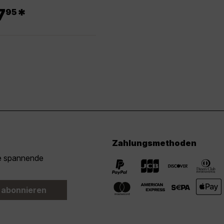
.
7
*
95
Zahlungsmethoden
ie spannende
 abonnieren