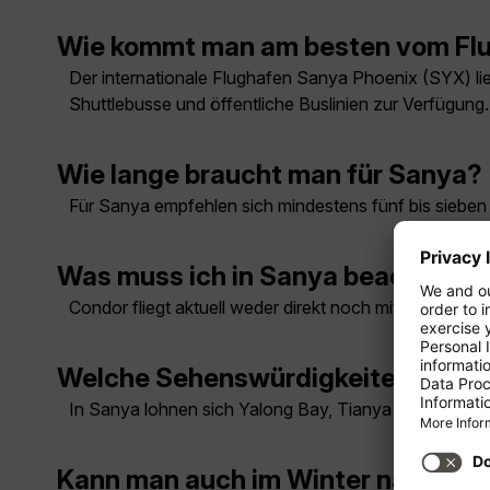
Wie kommt man am besten vom Flu
Der internationale Flughafen Sanya Phoenix (SYX) lieg
Shuttlebusse und öffentliche Buslinien zur Verfügung.
Wie lange braucht man für Sanya?
Für Sanya empfehlen sich mindestens fünf bis sieben 
Was muss ich in Sanya beachten?
Condor fliegt aktuell weder direkt noch mit Umstieg 
Welche Sehenswürdigkeiten muss 
In Sanya lohnen sich Yalong Bay, Tianya Haijiao, der
Kann man auch im Winter nach San