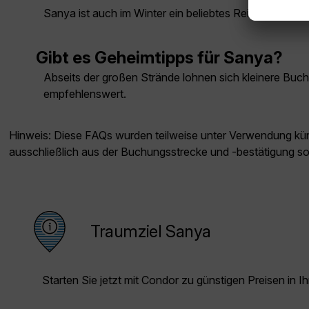
Sanya ist auch im Winter ein beliebtes Reiseziel, da
Gibt es Geheimtipps für Sanya?
Abseits der großen Strände lohnen sich kleinere Buch
empfehlenswert.
Hinweis: Diese FAQs wurden teilweise unter Verwendung künst
ausschließlich aus der Buchungsstrecke und -bestätigung s
Traumziel Sanya
Starten Sie jetzt mit Condor zu günstigen Preisen in Ih