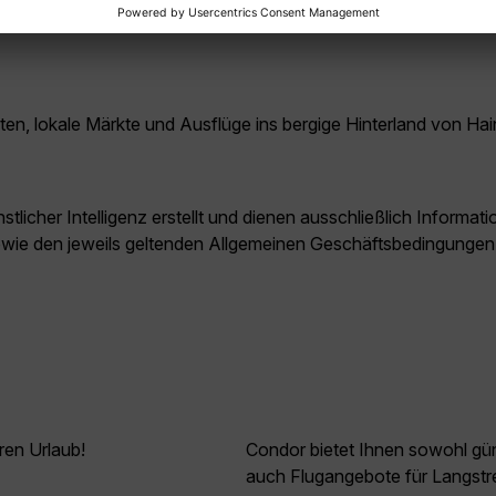
 das Klima dann meist warm und vergleichsweise trocken ist. B
ten, lokale Märkte und Ausflüge ins bergige Hinterland von Ha
licher Intelligenz erstellt und dienen ausschließlich Inform
owie den jeweils geltenden Allgemeinen Geschäftsbedingungen
ren Urlaub!
Condor bietet Ihnen sowohl güns
auch Flugangebote für Langstr