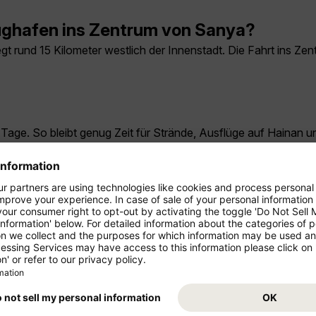
ghafen ins Zentrum von Sanya?
t rund 15 Kilometer westlich der Innenstadt. Die Fahrt ins Ze
Tage. So bleibt genug Zeit für Strände, Ausflüge auf Hainan u
nach Sanya. Prüfen Sie vor der Reise passende Alternativverb
man in Sanya sehen?
 Nanshan-Tempel, Wuzhizhou Island und Ausflüge in die Natur 
ya reisen?