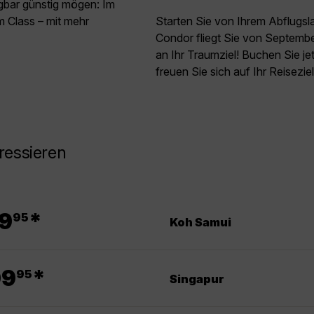
agbar günstig mögen: Im
 Class – mit mehr
Starten Sie von Ihrem Abflugsl
Condor fliegt Sie von Septemb
an Ihr Traumziel! Buchen Sie j
freuen Sie sich auf Ihr Reisezie
ressieren
.
9
*
95
Koh Samui
.
09
*
95
Singapur