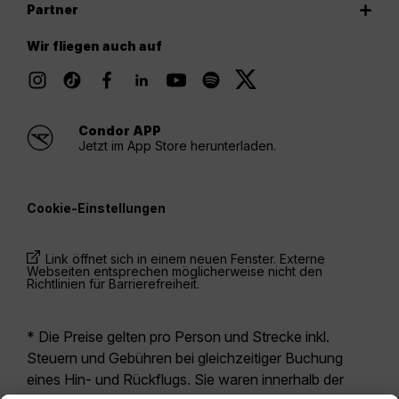
Partner
Wir fliegen auch auf
Condor APP
Jetzt im App Store herunterladen.
Cookie-Einstellungen
Link öffnet sich in einem neuen Fenster. Externe
Webseiten entsprechen möglicherweise nicht den
Richtlinien für Barrierefreiheit.
* Die Preise gelten pro Person und Strecke inkl.
Steuern und Gebühren bei gleichzeitiger Buchung
eines Hin- und Rückflugs. Sie waren innerhalb der