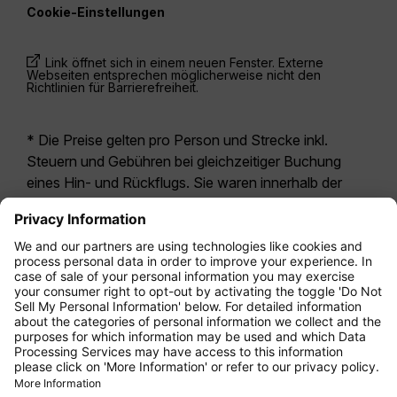
Cookie-Einstellungen
Link öffnet sich in einem neuen Fenster. Externe
Webseiten entsprechen möglicherweise nicht den
Richtlinien für Barrierefreiheit.
* Die Preise gelten pro Person und Strecke inkl.
Steuern und Gebühren bei gleichzeitiger Buchung
eines Hin- und Rückflugs. Sie waren innerhalb der
letzten 24 Stunden verfügbar und sind
möglicherweise nicht mehr aktuell. Bei den für die
Economy Class
angegebenen Tarifen handelt es
sich i.d.R. um Economy Zero, unsere restriktivste
Tarifoption. Es können hierfür zusätzliche Gebühren
für
Aufgabegepäck
oder für andere optionale
Leistungen anfallen. Es gelten die
Allgemeinen
Geschäftsbedingungen
.