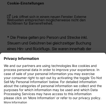
Cookie-Einstellungen
Link öffnet sich in einem neuen Fenster. Externe
Webseiten entsprechen möglicherweise nicht den
Richtlinien für Barrierefreiheit.
* Die Preise gelten pro Person und Strecke inkl.
Steuern und Gebühren bei gleichzeitiger Buchung
eines Hin- und Rückflugs. Sie waren innerhalb der
letzten 24 Stunden verfügbar und sind
möglicherweise nicht mehr aktuell. Bei den für die
Economy Class
angegebenen Tarifen handelt es
sich i.d.R. um Economy Zero, unsere restriktivste
Tarifoption. Es können hierfür zusätzliche Gebühren
für
Aufgabegepäck
oder für andere optionale
Leistungen anfallen. Es gelten die
Allgemeinen
Geschäftsbedingungen
.