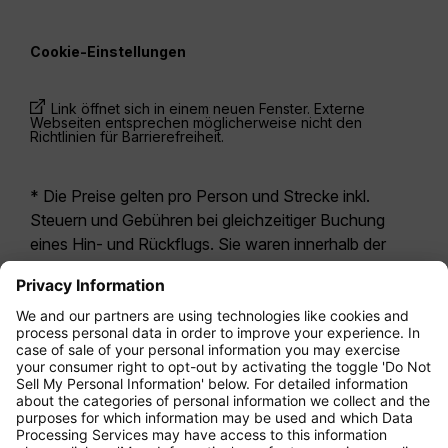
Cookie-Einstellungen
Link öffnet sich in einem neuen Fenster. Externe
Webseiten entsprechen möglicherweise nicht den
Richtlinien für Barrierefreiheit.
* Die Preise gelten pro Person und Strecke inkl.
Steuern und Gebühren bei gleichzeitiger Buchung
eines Hin- und Rückflugs. Sie waren innerhalb der
letzten 24 Stunden verfügbar und sind
möglicherweise nicht mehr aktuell. Bei den für die
Economy Class
angegebenen Tarifen handelt es
sich i.d.R. um Economy Zero, unsere restriktivste
Tarifoption. Es können hierfür zusätzliche Gebühren
für
Aufgabegepäck
oder für andere optionale
Leistungen anfallen. Es gelten die
Allgemeinen
Geschäftsbedingungen
.