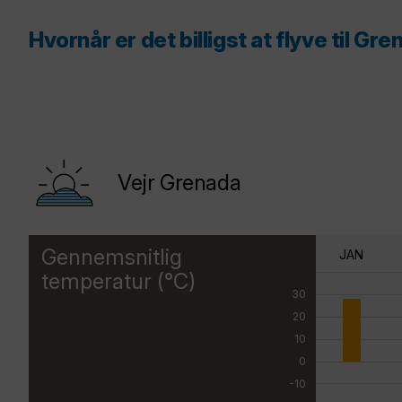
Hvornår er det billigst at flyve til Gr
Vejr Grenada
Gennemsnitlig
JAN
temperatur (°C)
30
20
10
0
-10