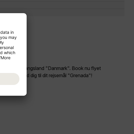
eligt fra dit afgangsland "Danmark". Book nu flyet
) og glæd dig til dit rejsemål "Grenada"!