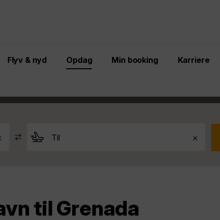
Flyv & nyd
Opdag
Min booking
Karriere
København til Grenada
havn til Grenada