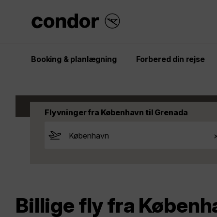
Booking & planlægning
Forbered din rejse
Start
Opdag
Fly
Grenada
Grenada
Flyvninger fra København til Grenada
Billige fly fra Køben