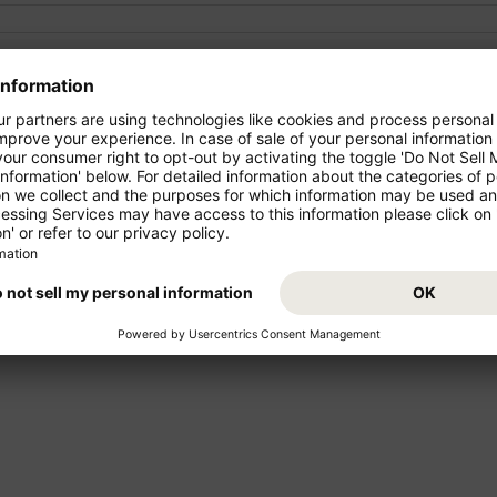
Start din ferie billigt og behag
København (CPH) - Grenada (GND
og mellemlange strækninger