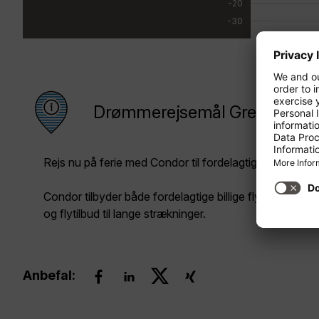
-20
-30
Drømmerejsemål Grenada
Rejs nu på ferie med Condor til fordelagtige priser!
Condor tilbyder både fordelagtige billige fly til korte 
og flytilbud til lange strækninger.
Anbefal: