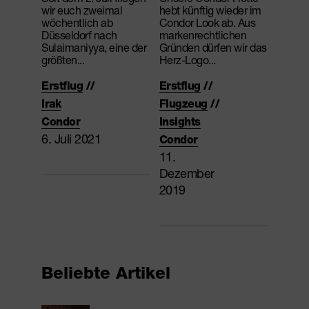
wir euch zweimal
hebt künftig wieder im
wöchentlich ab
Condor Look ab. Aus
Düsseldorf nach
markenrechtlichen
Sulaimaniyya, eine der
Gründen dürfen wir das
größten...
Herz-Logo...
Erstflug
//
Erstflug
//
Irak
Flugzeug
//
Condor
Insights
6. Juli 2021
Condor
11.
Dezember
2019
Beliebte Artikel