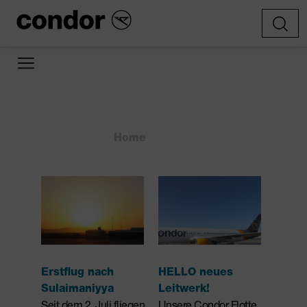
Home
Erstflug
»
»
Erstflug nach
HELLO neues
Sulaimaniyya
Leitwerk!
Seit dem 2. Juli fliegen
Unsere Condor Flotte