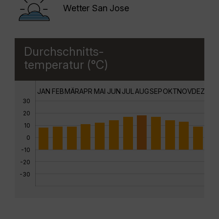
Wetter San Jose
Durchschnitts-
temperatur (°C)
JAN
FEB
MÄR
APR
MAI
JUN
JUL
AUG
SEP
OKT
NOV
DEZ
30
20
10
0
-10
-20
-30