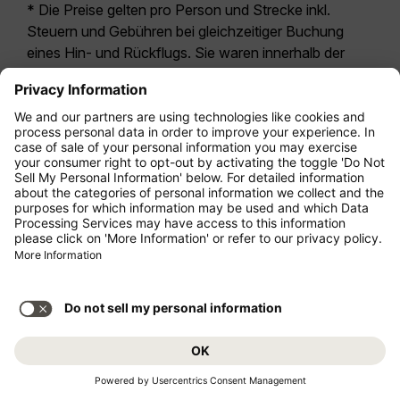
* Die Preise gelten pro Person und Strecke inkl.
Steuern und Gebühren bei gleichzeitiger Buchung
eines Hin- und Rückflugs. Sie waren innerhalb der
letzten 24 Stunden verfügbar und sind
möglicherweise nicht mehr aktuell. Bei den für die
Economy Class
angegebenen Tarifen handelt es
sich i.d.R. um Economy Zero, unsere restriktivste
Tarifoption. Es können hierfür zusätzliche Gebühren
für
Aufgabegepäck
oder für andere optionale
Leistungen anfallen. Es gelten die
Allgemeinen
Geschäftsbedingungen
.