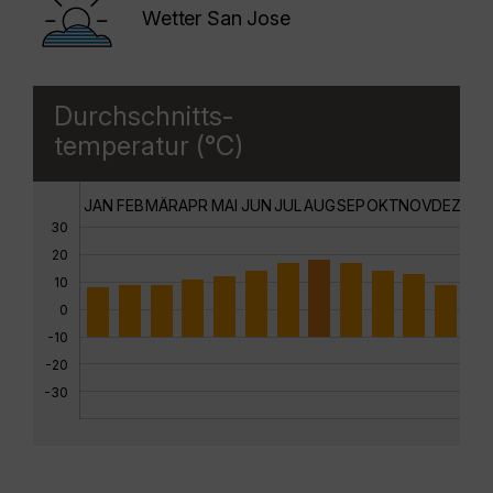
Wetter San Jose
Durchschnitts-
temperatur (°C)
JAN
FEB
MÄR
APR
MAI
JUN
JUL
AUG
SEP
OKT
NOV
DEZ
30
20
10
0
-10
-20
-30