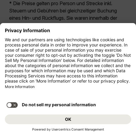
* Die Preise gelten pro Person und Strecke inkl.
Steuern und Gebühren bei gleichzeitiger Buchung
eines Hin- und Rückflugs. Sie waren innerhalb der
letzten 24 Stunden verfügbar und sind
möglicherweise nicht mehr aktuell. Bei den für die
Economy Class
angegebenen Tarifen handelt es
sich i.d.R. um Economy Zero, unsere restriktivste
Tarifoption. Es können hierfür zusätzliche Gebühren
für
Aufgabegepäck
oder für andere optionale
Leistungen anfallen. Es gelten die
Allgemeinen
Geschäftsbedingungen
.