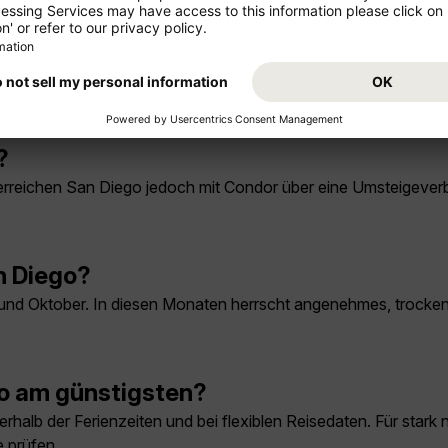
?
ie erreichen San Diego jedoch mit Condor über eine Umsteigeve
an Diego?
 und Oktober. In diesen Monaten herrscht angenehmes, trockene
go am günstigsten?
halb der Ferienzeiten und bei flexiblen Reisedaten. Für stark
 prüfen.