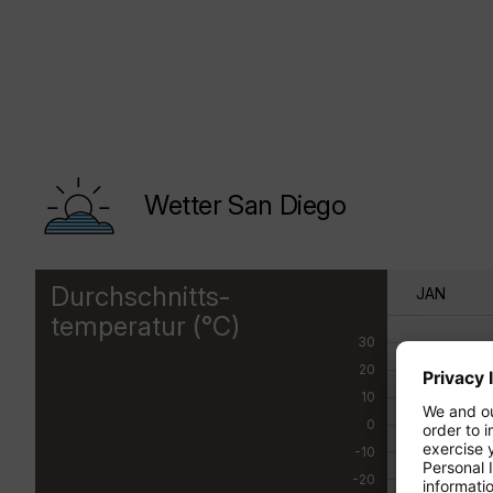
Wetter San Diego
Durchschnitts-
JAN
temperatur (°C)
30
20
10
0
-10
-20