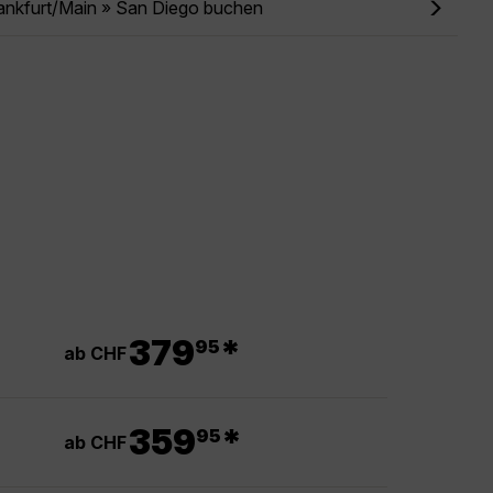
ankfurt/Main » San Diego buchen
.
379
*
95
ab CHF
.
359
*
95
ab CHF