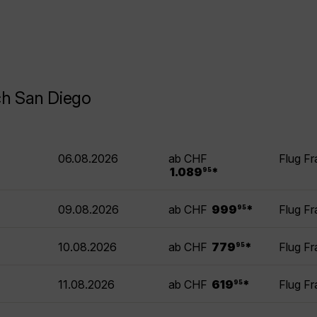
ch San Diego
06.08.2026
ab CHF
Flug Fr
.
1.089
*
95
.
09.08.2026
ab CHF
999
*
Flug Fr
95
.
10.08.2026
ab CHF
779
*
Flug Fr
95
.
11.08.2026
ab CHF
619
*
Flug Fr
95
.