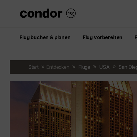
Flug buchen & planen
Flug vorbereiten
Start
Entdecken
Flüge
USA
San Die