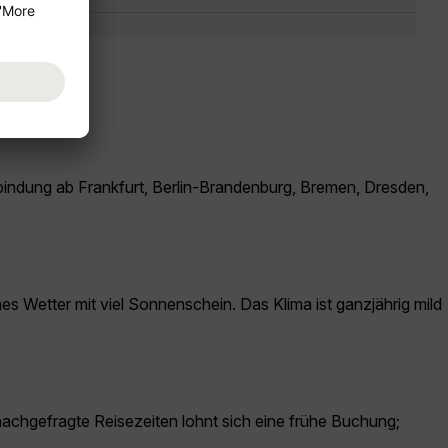
rbindung ab Frankfurt, Berlin-Brandenburg, Bremen, Dresden,
s Wetter mit viel Sonnenschein. Das Klima ist ganzjährig mild
 nachgefragte Reisezeiten lohnt sich eine frühe Buchung;