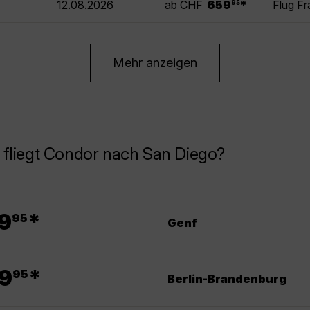
12.08.2026
ab CHF
659
*
Flug Fr
95
Mehr anzeigen
 fliegt Condor nach San Diego?
.
9
*
95
Genf
.
9
*
95
Berlin-Brandenburg