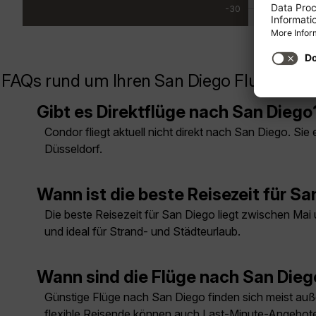
-30
FAQs rund um Ihren San Diego Flug
Gibt es Direktflüge nach San Diego
Condor fliegt aktuell nicht direkt nach San Diego. S
Düsseldorf.
Wann ist die beste Reisezeit für S
Die beste Reisezeit für San Diego liegt zwischen Mai
und ideal für Strand- und Städteurlaub.
Wann sind die Flüge nach San Die
Günstige Flüge nach San Diego finden sich meist außer
flexible Reisende können auch Last-Minute-Angebote