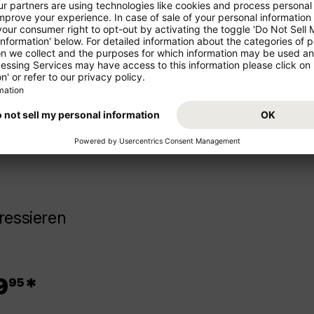
ren Urlaub!
Starten Sie von Ihrem Abflugs
Urlaub. Buchen Sie jetzt den 
z- und Mittelstrecke als
freuen Sie sich auf Ihr Reisezi
ressieren
.
9
*
95