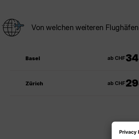
Von welchen weiteren Flughäfen
34
ab CHF
Basel
29
ab CHF
Zürich