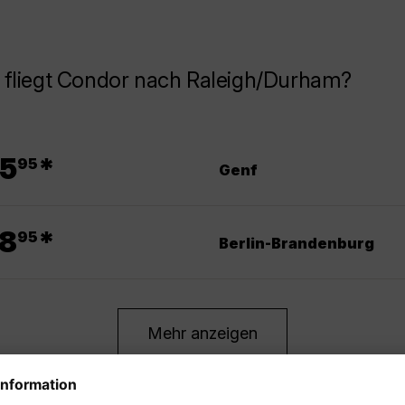
 fliegt Condor nach Raleigh/Durham?
.
5
*
95
Genf
.
8
*
95
Berlin-Brandenburg
Mehr anzeigen