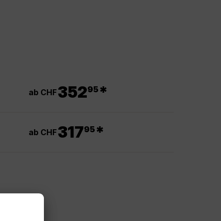
.
352
*
95
ab CHF
.
317
*
95
ab CHF