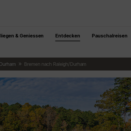
Fliegen & Geniessen
Entdecken
Pauschalreisen
/Durham
Bremen nach Raleigh/Durham