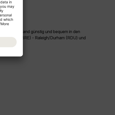
land Deutschland günstig und bequem in den
Flug Bremen (BRE) - Raleigh/Durham (RDU) und
el USA!