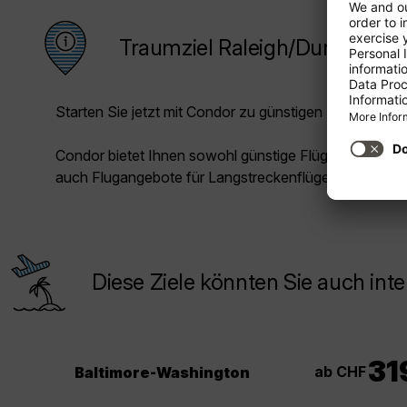
Traumziel Raleigh/Durham
Starten Sie jetzt mit Condor zu günstigen Preisen in Ih
Condor bietet Ihnen sowohl günstige Flüge für die Kur
auch Flugangebote für Langstreckenflüge.
Diese Ziele könnten Sie auch inte
31
ab CHF
Baltimore-Washington