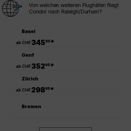
Von welchen weiteren Flughäfen fliegt
Condor nach Raleigh/Durham?
Basel
.
345
*
95
ab CHF
Genf
.
352
*
95
ab CHF
Zürich
.
298
*
95
ab CHF
Bremen