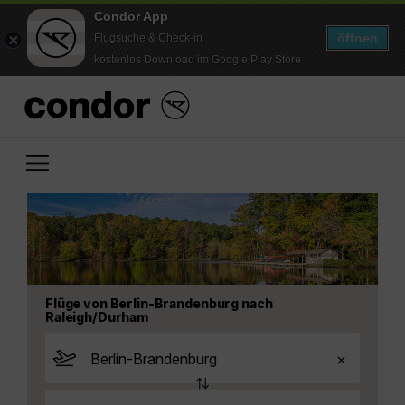
Condor App
öffnen
Flugsuche & Check-in
kostenlos Download im Google Play Store
Flüge von Berlin-Brandenburg nach
Raleigh/Durham