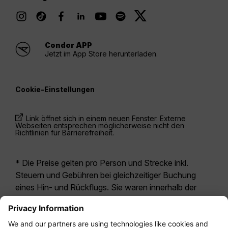
Condor APP
Jetzt im App Store herunterladen.
Cookie-Einstellungen
Link öffnet sich in einem neuen Fenster. Externe
Webseiten entsprechen möglicherweise nicht den
Richtlinien für Barrierefreiheit.
* Die Preise gelten pro Person und Strecke inkl.
Steuern und Gebühren bei gleichzeitiger Buchung
eines Hin- und Rückflugs. Sie waren innerhalb der
letzten 24 Stunden verfügbar und sind
möglicherweise nicht mehr aktuell. Bei den für die
Economy Class
angegebenen Tarifen handelt es