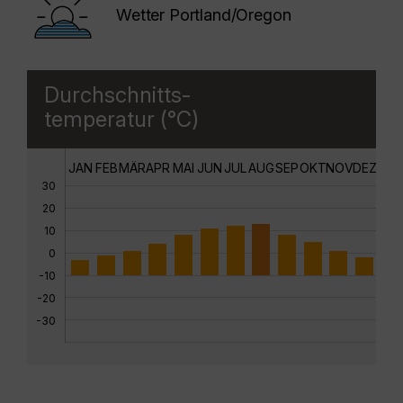
Wetter Portland/Oregon
Durchschnitts-
temperatur (°C)
JAN
FEB
MÄR
APR
MAI
JUN
JUL
AUG
SEP
OKT
NOV
DEZ
30
20
10
0
-10
-20
-30