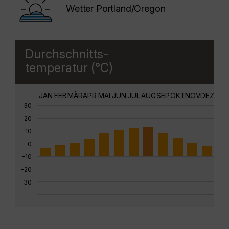
Wetter Portland/Oregon
Durchschnitts-
temperatur (°C)
JAN
FEB
MÄR
APR
MAI
JUN
JUL
AUG
SEP
OKT
NOV
DEZ
30
20
10
0
-10
-20
-30