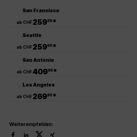
San Francisco
.
259
*
95
ab CHF
Seattle
.
259
*
95
ab CHF
San Antonio
.
409
*
95
ab CHF
Los Angeles
.
269
*
95
ab CHF
Weiterempfehlen: