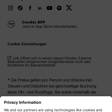
Condor APP
Jetzt im App Store herunterladen.
Cookie-Einstellungen
Link öffnet sich in einem neuen Fenster. Externe
Webseiten entsprechen möglicherweise nicht den
Richtlinien für Barrierefreiheit.
* Die Preise gelten pro Person und Strecke inkl.
Steuern und Gebühren bei gleichzeitiger Buchung
eines Hin- und Rückflugs. Sie waren innerhalb der
letzten 24 Stunden verfügbar und sind
möglicherweise nicht mehr aktuell. Bei den für die
Economy Class
angegebenen Tarifen handelt es