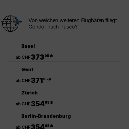
Von welchen weiteren Flughäfen fliegt
Condor nach Pasco?
Basel
.
373
*
95
ab CHF
Genf
.
371
*
95
ab CHF
Zürich
.
354
*
95
ab CHF
Berlin-Brandenburg
.
354
*
95
ab CHF