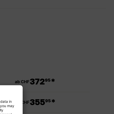
.
372
*
95
ab CHF
.
355
*
95
ab CHF