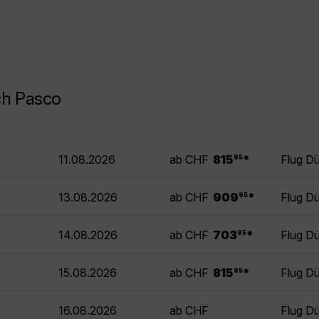
ch Pasco
.
11.08.2026
ab CHF
815
*
Flug D
95
.
13.08.2026
ab CHF
909
*
Flug D
95
.
14.08.2026
ab CHF
703
*
Flug D
95
.
15.08.2026
ab CHF
815
*
Flug D
95
16.08.2026
ab CHF
Flug D
.