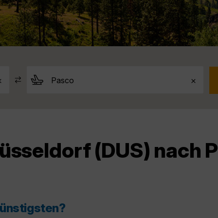
Düsseldorf (DUS) nach 
günstigsten?