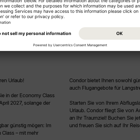
Mehr anzeigen
ren Urlaub!
Condor bietet Ihnen sowohl güns
auch Flugangebote für Langstr
ie in der Economy Class
pril 2027, solange der
Starten Sie von Ihrem Abflugs
Urlaub. Condor fliegt Sie von 
an Ihr Traumziel! Buchen Sie j
agbar günstig mögen: Im
und freuen Sie sich auf Ihr Rei
Class – mit mehr