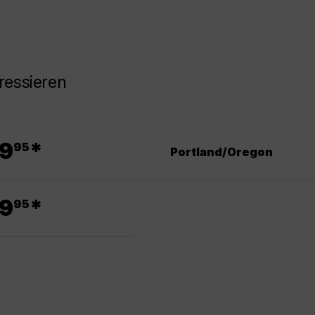
ressieren
.
9
*
95
Portland/Oregon
.
9
*
95