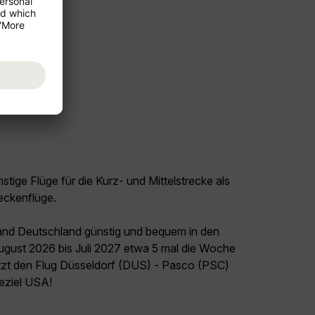
tige Flüge für die Kurz- und Mittelstrecke als
eckenflüge.
land Deutschland günstig und bequem in den
August 2026 bis Juli 2027 etwa 5 mal die Woche
etzt den Flug Düsseldorf (DUS) - Pasco (PSC)
seziel USA!