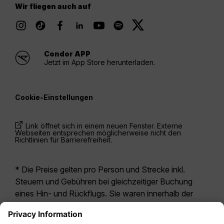
Wir fliegen auch auf
Condor APP
Jetzt im App Store herunterladen.
Cookie-Einstellungen
Link öffnet sich in einem neuen Fenster. Externe
Webseiten entsprechen möglicherweise nicht den
Richtlinien für Barrierefreiheit.
* Die Preise gelten pro Person und Strecke inkl.
Steuern und Gebühren bei gleichzeitiger Buchung
eines Hin- und Rückflugs. Sie waren innerhalb der
letzten 24 Stunden verfügbar und sind
möglicherweise nicht mehr aktuell. Bei den für die