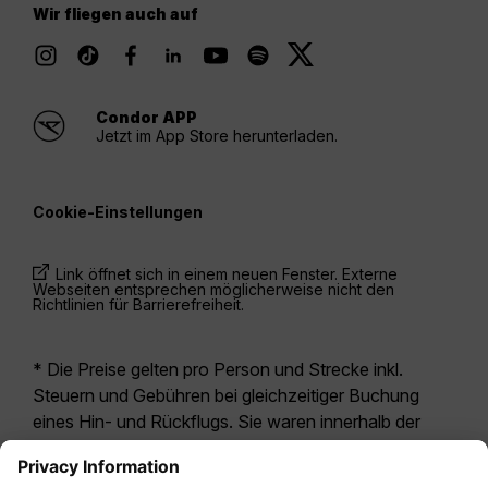
Wir fliegen auch auf
Condor APP
Jetzt im App Store herunterladen.
Cookie-Einstellungen
Link öffnet sich in einem neuen Fenster. Externe
Webseiten entsprechen möglicherweise nicht den
Richtlinien für Barrierefreiheit.
* Die Preise gelten pro Person und Strecke inkl.
Steuern und Gebühren bei gleichzeitiger Buchung
eines Hin- und Rückflugs. Sie waren innerhalb der
letzten 24 Stunden verfügbar und sind
möglicherweise nicht mehr aktuell. Bei den für die