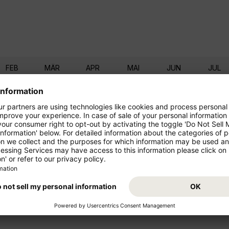
FEB
MÄR
APR
MAI
JUN
JUL