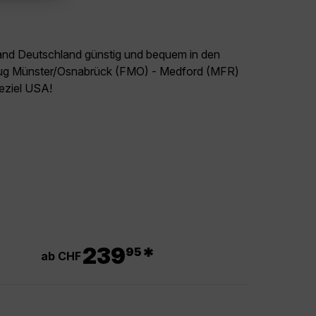
land Deutschland günstig und bequem in den
Flug Münster/Osnabrück (FMO) - Medford (MFR)
seziel USA!
.
239
*
95
ab CHF