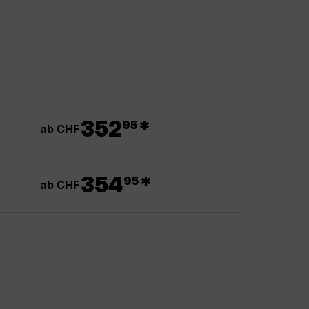
.
352
*
95
ab CHF
.
354
*
95
ab CHF