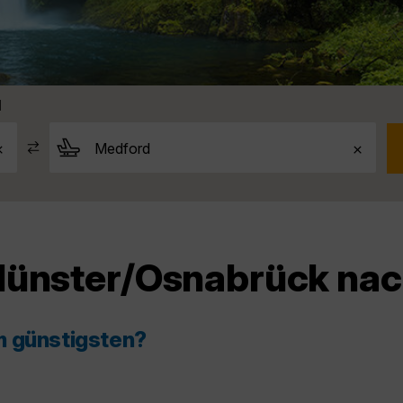
d
Münster/Osnabrück na
m günstigsten?