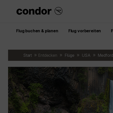
Flug buchen & planen
Flug vorbereiten
Start
Entdecken
Flüge
USA
Medfor