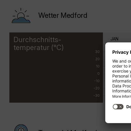
Wetter Medford
Durchschnitts-
JAN
temperatur (°C)
30
20
10
0
-10
-20
-30