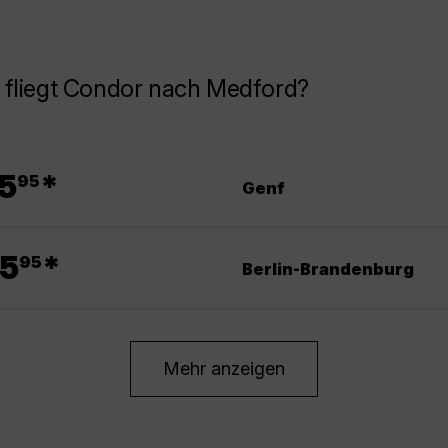
 fliegt Condor nach Medford?
.
5
*
95
Genf
.
5
*
95
Berlin-Brandenburg
Mehr anzeigen