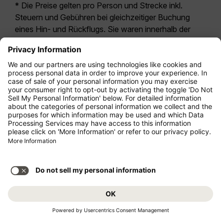
* Die Preise gelten pro Person und Strecke inkl.
Steuern und Gebühren bei gleichzeitiger Buchung
eines Hin- und Rückflugs. Sie waren innerhalb der
letzten 24 Stunden verfügbar und sind
möglicherweise nicht mehr aktuell. Bei den für die
Economy Class
angegebenen Tarifen handelt es
sich i.d.R. um Economy Zero, unsere restriktivste
Tarifoption. Es können hierfür zusätzliche Gebühren
für
Aufgabegepäck
oder für andere optionale
Leistungen anfallen. Es gelten die
Allgemeinen
Geschäftsbedingungen
.