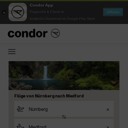
Condor App
öffnen
Flugsuche & Check-in
kostenlos Download im Google Play Store
Flüge von Nürnberg nach Medford