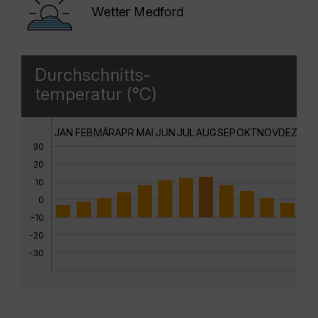
Wetter Medford
Durchschnitts-
temperatur (°C)
JAN
FEB
MÄR
APR
MAI
JUN
JUL
AUG
SEP
OKT
NOV
DEZ
30
20
10
0
-10
-20
-30