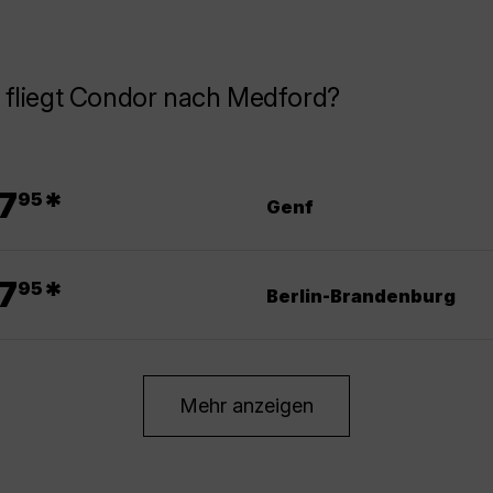
 fliegt Condor nach Medford?
.
7
*
95
Genf
.
7
*
95
Berlin-Brandenburg
Mehr anzeigen