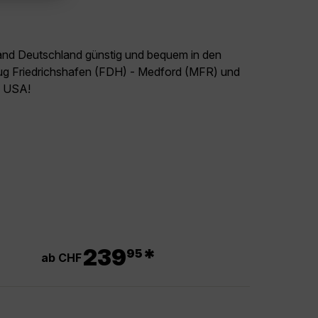
land Deutschland günstig und bequem in den
lug Friedrichshafen (FDH) - Medford (MFR) und
el USA!
.
239
*
95
ab CHF