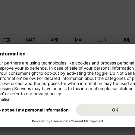
FEB
MÄR
APR
MAI
JUN
JUL