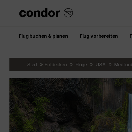
Flug buchen & planen
Flug vorbereiten
Start
Entdecken
Flüge
USA
Medfor