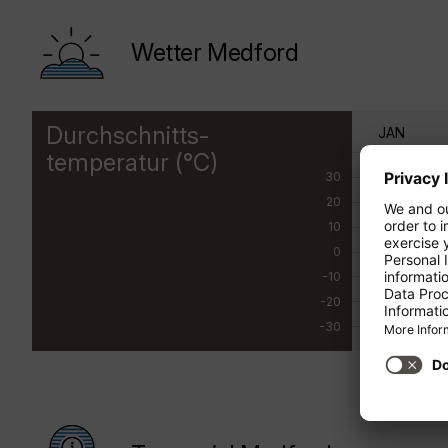
Wetter Medford
Durchschnitts-
JAN
temperatur (°C)
30
20
10
0
-10
-20
-30