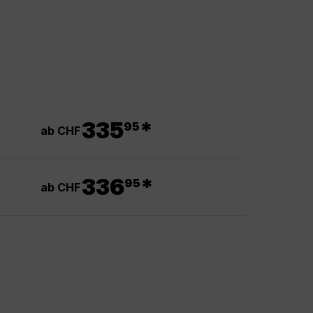
.
335
*
95
ab CHF
.
336
*
95
ab CHF