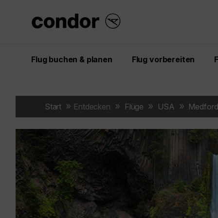
Flug buchen & planen
Flug vorbereiten
Start
Entdecken
Flüge
USA
Medfor