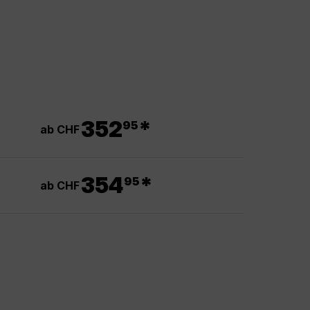
.
352
*
95
ab CHF
.
354
*
95
ab CHF