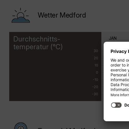
Wetter Medford
Durchschnitts-
JAN
temperatur (°C)
30
20
10
0
-10
-20
-30