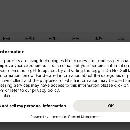
FEB
MÄR
APR
MAI
JUN
JUL