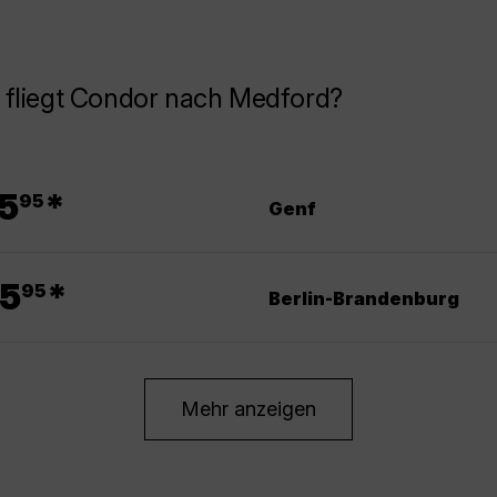
 fliegt Condor nach Medford?
.
5
*
95
Genf
.
5
*
95
Berlin-Brandenburg
Mehr anzeigen