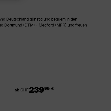
land Deutschland günstig und bequem in den
Flug Dortmund (DTM) - Medford (MFR) und freuen
.
239
*
95
ab CHF