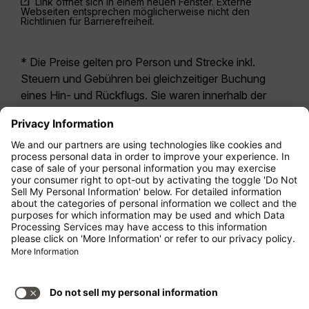
Link öffnet sich in einem neuen Fenster. Externe
Webseiten entsprechen möglicherweise nicht den
Richtlinien für Barrierefreiheit.
* Die Preise gelten pro Person und Strecke inkl.
Steuern und Gebühren bei gleichzeitiger Buchung
eines Hin- und Rückflugs. Sie waren innerhalb der
letzten 24 Stunden verfügbar und sind
möglicherweise nicht mehr aktuell. Bei den für die
Economy Class
angegebenen Tarifen handelt es
sich i.d.R. um Economy Zero, unsere restriktivste
Tarifoption. Es können hierfür zusätzliche Gebühren
für
Aufgabegepäck
oder für andere optionale
Leistungen anfallen. Es gelten die
Allgemeinen
Geschäftsbedingungen
.