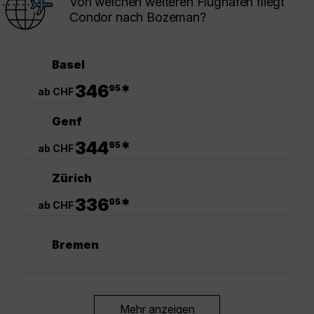
Von welchen weiteren Flughäfen fliegt
Condor nach Bozeman?
Basel
.
346
*
95
ab CHF
Genf
.
344
*
95
ab CHF
Zürich
.
336
*
95
ab CHF
Bremen
Mehr anzeigen