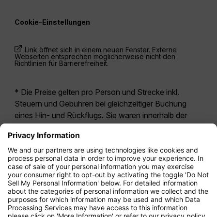
Cookie-Einstellungen
Link öffnet sich in einem neuen Fenster. Externe
Webseiten entsprechen möglicherweise nicht den
Richtlinien für Barrierefreiheit.
* Die Preise gelten pro Person und Strecke inkl.
Steuern und Gebühren bei gleichzeitiger Buchung
eines Hin- und Rückflugs. Sie waren innerhalb der
letzten 24 Stunden verfügbar und sind
möglicherweise nicht mehr aktuell. Bei den für die
Economy Class
angegebenen Tarifen handelt es
sich i.d.R. um Economy Zero, unsere restriktivste
Tarifoption. Es können hierfür zusätzliche Gebühren
für
Aufgabegepäck
oder für andere optionale
Leistungen anfallen. Es gelten die
Allgemeinen
Geschäftsbedingungen
.