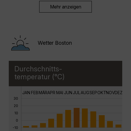
Mehr anzeigen
Wetter Boston
Durchschnitts-
temperatur (°C)
JAN
FEB
MÄR
APR
MAI
JUN
JUL
AUG
SEP
OKT
NOV
DEZ
30
20
10
0
-10