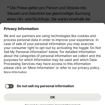
* Die Preise gelten pro Person und Strecke inkl.
Steuern und Gebühren bei gleichzeitiger Buchung
eines Hin- und Rückflugs. Sie waren innerhalb der
letzten 24 Stunden verfügbar und sind
möglicherweise nicht mehr aktuell. Bei den für die
Economy Class
angegebenen Tarifen handelt es
sich i.d.R. um Economy Zero, unsere restriktivste
Tarifoption. Es können hierfür zusätzliche Gebühren
für
Aufgabegepäck
oder für andere optionale
Leistungen anfallen. Es gelten die
Allgemeinen
Geschäftsbedingungen
.