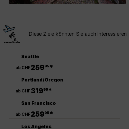
Diese Ziele könnten Sie auch interessieren
Seattle
.
259
*
95
ab CHF
Portland/Oregon
.
319
*
95
ab CHF
San Francisco
.
259
*
95
ab CHF
Los Angeles