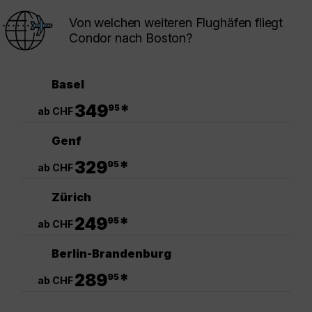
Von welchen weiteren Flughäfen fliegt
Condor nach Boston?
Basel
.
349
*
95
ab CHF
Genf
.
329
*
95
ab CHF
Zürich
.
249
*
95
ab CHF
Berlin-Brandenburg
.
289
*
95
ab CHF