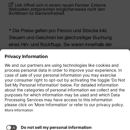
Link öffnet sich in einem neuen Fenster. Externe
Webseiten entsprechen möglicherweise nicht den
Richtlinien für Barrierefreiheit.
* Die Preise gelten pro Person und Strecke inkl.
Steuern und Gebühren bei gleichzeitiger Buchung
eines Hin- und Rückflugs. Sie waren innerhalb der
letzten 24 Stunden verfügbar und sind
möglicherweise nicht mehr aktuell. Bei den für die
Economy Class
angegebenen Tarifen handelt es
sich i.d.R. um Economy Zero, unsere restriktivste
Tarifoption. Es können hierfür zusätzliche Gebühren
für
Aufgabegepäck
oder für andere optionale
Leistungen anfallen. Es gelten die
Allgemeinen
Geschäftsbedingungen
.