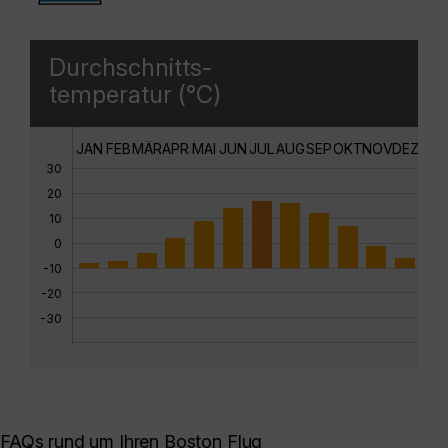
Durchschnitts-
temperatur (°C)
JAN
FEB
MÄR
APR
MAI
JUN
JUL
AUG
SEP
OKT
NOV
DEZ
30
20
10
0
-10
-20
-30
FAQs rund um Ihren Boston Flug