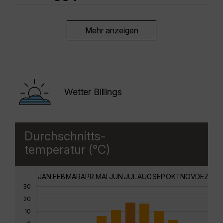
Mehr anzeigen
Wetter Billings
Durchschnitts-
temperatur (°C)
JAN
FEB
MÄR
APR
MAI
JUN
JUL
AUG
SEP
OKT
NOV
DEZ
30
20
10