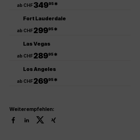
.
349
*
95
ab CHF
Fort Lauderdale
.
299
*
95
ab CHF
Las Vegas
.
289
*
95
ab CHF
Los Angeles
.
269
*
95
ab CHF
Weiterempfehlen: