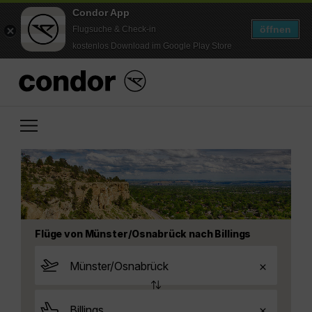
Condor App
öffnen
Flugsuche & Check-in
kostenlos Download im Google Play Store
Flüge von Münster/Osnabrück nach Billings