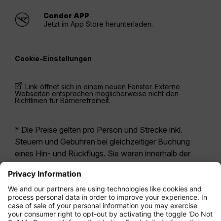
Condor APP
Jetzt im App Store herunterladen.
Cookie-Einstellungen
Link öffnet sich in einem neuen Fenster. Externe
Webseiten entsprechen möglicherweise nicht den
Richtlinien für Barrierefreiheit.
* Die Preise gelten pro Person und Strecke inkl.
Steuern und Gebühren bei gleichzeitiger Buchung
eines Hin- und Rückflugs. Sie waren innerhalb der
letzten 24 Stunden verfügbar und sind
möglicherweise nicht mehr aktuell. Bei den für die
Economy Class
angegebenen Tarifen handelt es
sich i.d.R. um Economy Zero, unsere restriktivste
Tarifoption. Es können hierfür zusätzliche Gebühren