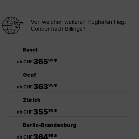
Von welchen weiteren Flughäfen fliegt
Condor nach Billings?
Basel
.
365
*
95
ab CHF
Genf
.
363
*
95
ab CHF
Zürich
.
355
*
95
ab CHF
Berlin-Brandenburg
.
364
*
95
ab CHF