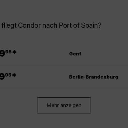
fliegt Condor nach Port of Spain?
.
9
*
95
Genf
.
9
*
95
Berlin-Brandenburg
Mehr anzeigen