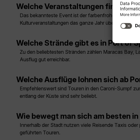
Welche Veranstaltungen finden rege
Das bekannteste Event ist der farbenfrohe Karneval v
Kulturveranstaltungen das ganze Jahr über.
Welche Strände gibt es in Port of 
Zu den beliebtesten Stränden zählen Maracas Bay, L
Ausflug gut erreichbar.
Welche Ausflüge lohnen sich ab Por
Empfehlenswert sind Touren in den Caroni-Sumpf z
entlang der Küste sind sehr beliebt.
Wie bewegt man sich am besten in P
Innerhalb der Stadt nutzen viele Reisende Taxis oder 
geführten Touren.