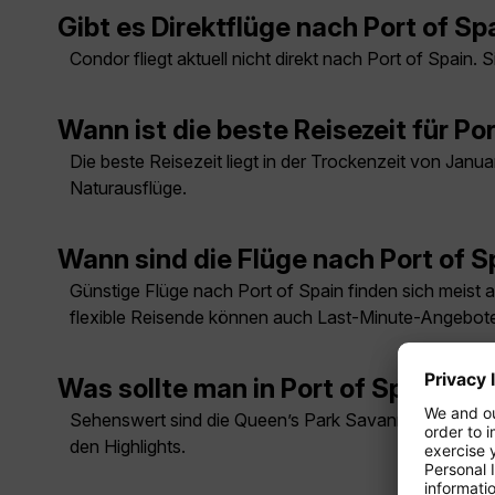
Gibt es Direktflüge nach Port of Sp
Condor fliegt aktuell nicht direkt nach Port of Spain
Wann ist die beste Reisezeit für Po
Die beste Reisezeit liegt in der Trockenzeit von Janua
Naturausflüge.
Wann sind die Flüge nach Port of 
Günstige Flüge nach Port of Spain finden sich meist a
flexible Reisende können auch Last-Minute-Angebote
Was sollte man in Port of Spain u
Sehenswert sind die Queen’s Park Savannah, die bot
den Highlights.