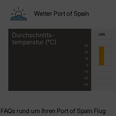
Wetter Port of Spain
Durchschnitts-
JAN
temperatur (°C)
30
20
10
0
-10
-20
-30
FAQs rund um Ihren Port of Spain Flug