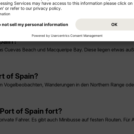
lmäßig in Port of Spain statt?
on Trinidad im Februar. Weitere Veranstaltungen sind das Ema
Spain?
as Cuevas Beach und Macqueripe Bay. Diese liegen etwas auße
t of Spain?
um Vogelbeobachten, Wanderungen in den Northern Range ode
ort of Spain fort?
private Fahrer. Es gibt auch Minibusse auf festen Routen. Für