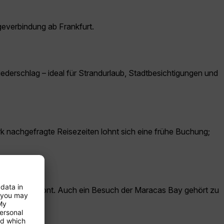
igeverbindung ab Frankfurt.
Niederschlag – ideal für Strandurlaub, Stadtbesichtigungen und
ark nachgefragte Reisezeiten lohnt sich eine frühe Buchung;
adtteil Belmont. Auch ein Besuch der Maracas Bay gehört zu