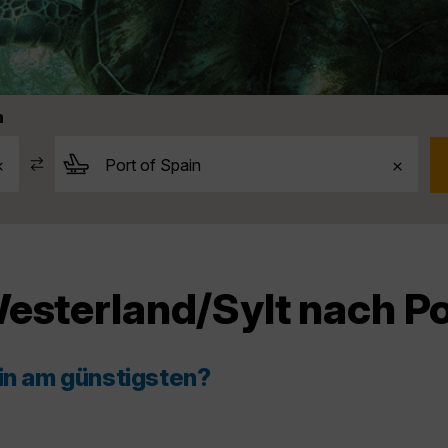
n
esterland/Sylt nach Po
ain am günstigsten?