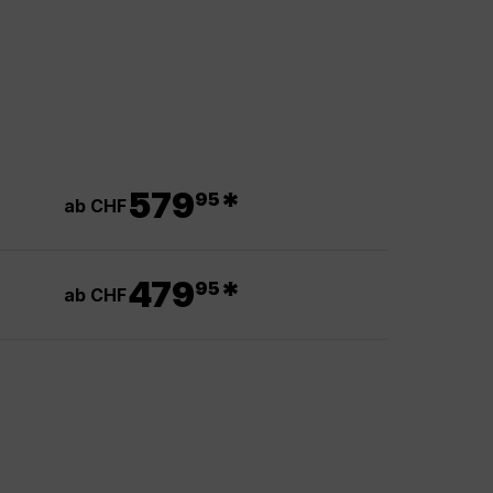
.
579
*
95
ab CHF
.
479
*
95
ab CHF