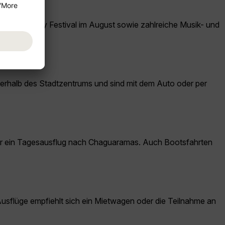
ncipation Day Festival im August sowie zahlreiche Musik- und
rhalb des Stadtzentrums und sind mit dem Auto oder per
r ein Tagesausflug nach Chaguaramas. Auch Bootsfahrten
 Ausflüge empfiehlt sich ein Mietwagen oder die Teilnahme an