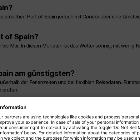
ain?
. Sie erreichen Port of Spain jedoch mit Condor über eine Umste
rt of Spain?
r bis Mai. In diesen Monaten ist das Wetter sonnig, mit wenig 
Spain am günstigsten?
ußerhalb der Ferienzeiten und bei flexiblen Reisedaten. Für st
 prüfen.
nbedingt gesehen haben?
anischen Gärten, das Nationalmuseum sowie der historische St