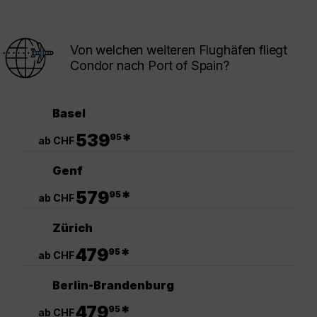
Von welchen weiteren Flughäfen fliegt
Condor nach Port of Spain?
Basel
.
539
*
95
ab CHF
Genf
.
579
*
95
ab CHF
Zürich
.
479
*
95
ab CHF
Berlin-Brandenburg
.
479
*
95
ab CHF