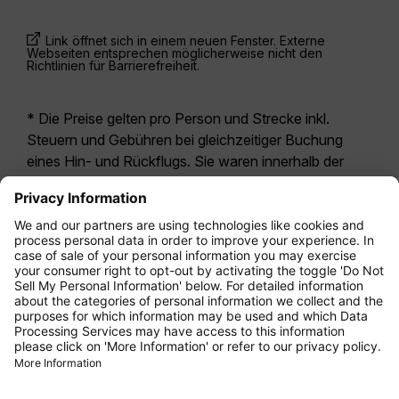
Link öffnet sich in einem neuen Fenster. Externe
Webseiten entsprechen möglicherweise nicht den
Richtlinien für Barrierefreiheit.
* Die Preise gelten pro Person und Strecke inkl.
Steuern und Gebühren bei gleichzeitiger Buchung
eines Hin- und Rückflugs. Sie waren innerhalb der
letzten 24 Stunden verfügbar und sind
möglicherweise nicht mehr aktuell. Bei den für die
Economy Class
angegebenen Tarifen handelt es
sich i.d.R. um Economy Zero, unsere restriktivste
Tarifoption. Es können hierfür zusätzliche Gebühren
für
Aufgabegepäck
oder für andere optionale
Leistungen anfallen. Es gelten die
Allgemeinen
Geschäftsbedingungen
.