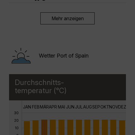
Mehr anzeigen
Wetter Port of Spain
Durchschnitts-
temperatur (°C)
JAN
FEB
MÄR
APR
MAI
JUN
JUL
AUG
SEP
OKT
NOV
DEZ
30
20
10