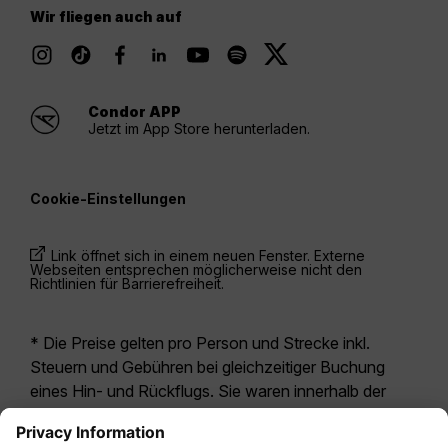
Wir fliegen auch auf
Condor APP
Jetzt im App Store herunterladen.
Cookie-Einstellungen
Link öffnet sich in einem neuen Fenster. Externe
Webseiten entsprechen möglicherweise nicht den
Richtlinien für Barrierefreiheit.
* Die Preise gelten pro Person und Strecke inkl.
Steuern und Gebühren bei gleichzeitiger Buchung
eines Hin- und Rückflugs. Sie waren innerhalb der
letzten 24 Stunden verfügbar und sind
möglicherweise nicht mehr aktuell. Bei den für die