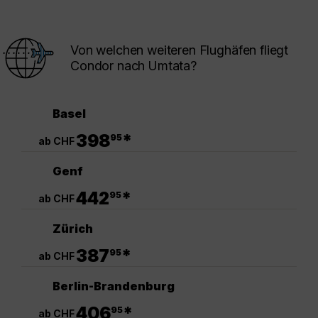
Von welchen weiteren Flughäfen fliegt
Condor nach Umtata?
Basel
.
398
*
95
ab CHF
Genf
.
442
*
95
ab CHF
Zürich
.
387
*
95
ab CHF
Berlin-Brandenburg
.
406
*
95
ab CHF