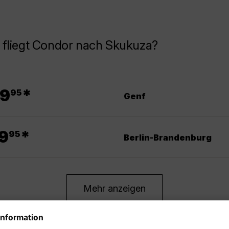
 fliegt Condor nach Skukuza?
.
9
*
95
Genf
.
9
*
95
Berlin-Brandenburg
Mehr anzeigen