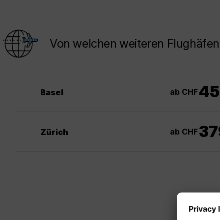
Von welchen weiteren Flughäfen
45
ab CHF
Basel
37
ab CHF
Zürich