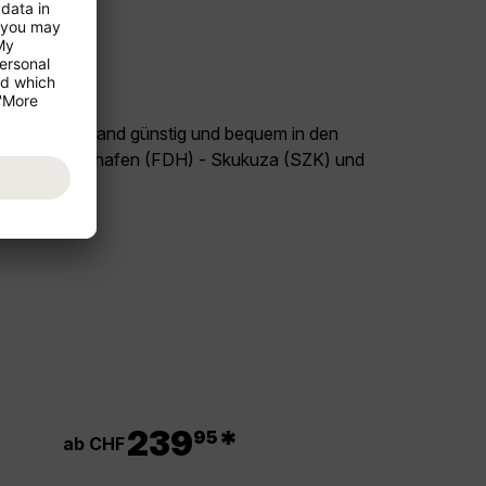
land Deutschland günstig und bequem in den
lug Friedrichshafen (FDH) - Skukuza (SZK) und
l Südafrika!
.
239
*
95
ab CHF