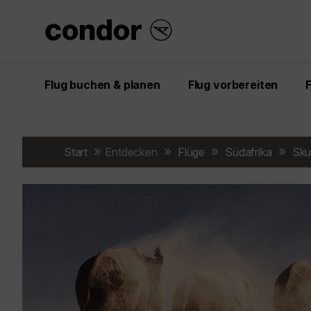
Flug buchen & planen
Flug vorbereiten
Start
Entdecken
Flüge
Südafrika
Sku