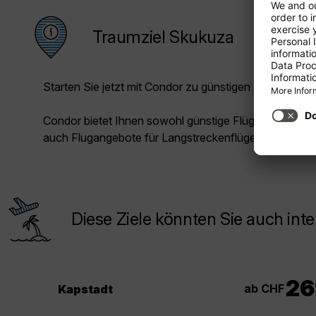
Traumziel Skukuza
Starten Sie jetzt mit Condor zu günstigen Preisen in Ih
Condor bietet Ihnen sowohl günstige Flüge für die Kur
auch Flugangebote für Langstreckenflüge.
Diese Ziele könnten Sie auch inte
26
ab CHF
Kapstadt