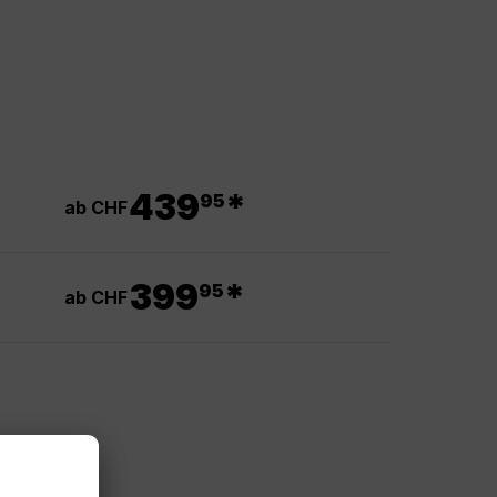
.
439
*
95
ab CHF
.
399
*
95
ab CHF