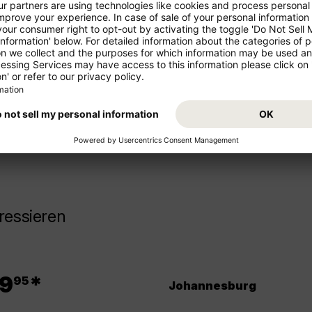
ren Urlaub!
Starten Sie von Ihrem Abflugs
Urlaub. Buchen Sie jetzt den F
z- und Mittelstrecke als
freuen Sie sich auf Ihr Reisezie
ressieren
.
9
*
95
Johannesburg