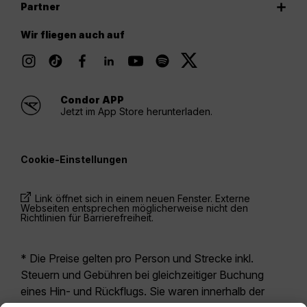
Partner
Wir fliegen auch auf
Condor APP
Jetzt im App Store herunterladen.
Cookie-Einstellungen
Link öffnet sich in einem neuen Fenster. Externe
Webseiten entsprechen möglicherweise nicht den
Richtlinien für Barrierefreiheit.
* Die Preise gelten pro Person und Strecke inkl.
Steuern und Gebühren bei gleichzeitiger Buchung
eines Hin- und Rückflugs. Sie waren innerhalb der