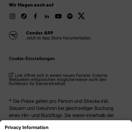
Wir fliegen auch auf
Condor APP
Jetzt im App Store herunterladen.
Cookie-Einstellungen
Link öffnet sich in einem neuen Fenster. Externe
Webseiten entsprechen möglicherweise nicht den
Richtlinien für Barrierefreiheit.
* Die Preise gelten pro Person und Strecke inkl.
Steuern und Gebühren bei gleichzeitiger Buchung
eines Hin- und Rückflugs. Sie waren innerhalb der
letzten 24 Stunden verfügbar und sind
möglicherweise nicht mehr aktuell. Bei den für die