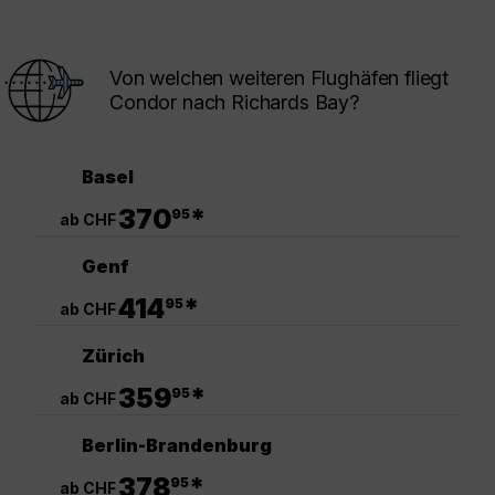
Von welchen weiteren Flughäfen fliegt
Condor nach Richards Bay?
Basel
.
370
*
95
ab CHF
Genf
.
414
*
95
ab CHF
Zürich
.
359
*
95
ab CHF
Berlin-Brandenburg
.
378
*
95
ab CHF