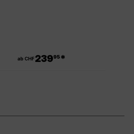
.
239
*
95
ab CHF