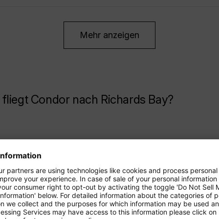
Mehr anzeigen
fliegt Condor nach Richards Bay?
.
0
*
95
Zürich
.
8
*
95
Dresden