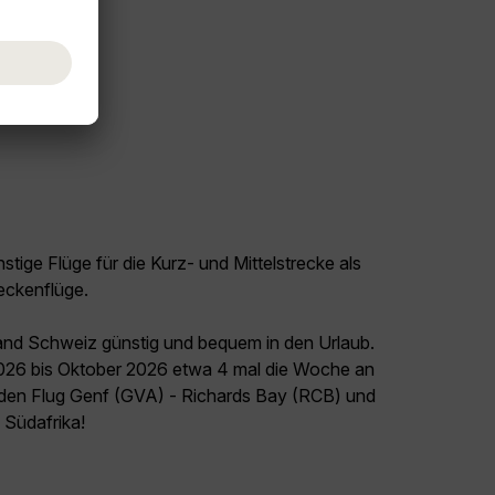
tige Flüge für die Kurz- und Mittelstrecke als
eckenflüge.
land Schweiz günstig und bequem in den Urlaub.
2026 bis Oktober 2026 etwa 4 mal die Woche an
t den Flug Genf (GVA) - Richards Bay (RCB) und
l Südafrika!