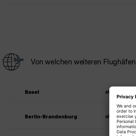
Von welchen weiteren Flughäfen 
37
ab CHF
Basel
37
ab CHF
Berlin-Brandenburg