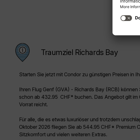
Traumziel Richards Bay
Starten Sie jetzt mit Condor zu günstigen Preisen in Ih
Ihren Flug Genf (GVA) - Richards Bay (RCB) können 
schon ab 432.95 CHF* buchen. Das Angebot gilt im 
Vorrat reicht.
Für alle, die es etwas luxuriöser und trotzdem unschl
Oktober 2026 fliegen Sie ab 544.95 CHF* Premium Cl
Sitzkomfort und vielen weiteren Extras.