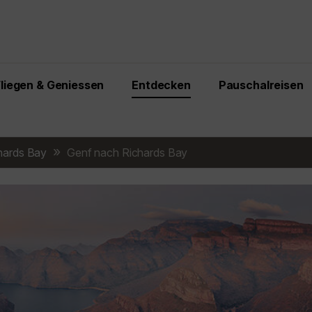
Fliegen & Geniessen
Entdecken
Pauschalreisen
hards Bay
Genf nach Richards Bay