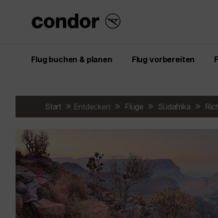
Flug buchen & planen
Flug vorbereiten
Start
Entdecken
Flüge
Südafrika
Ric