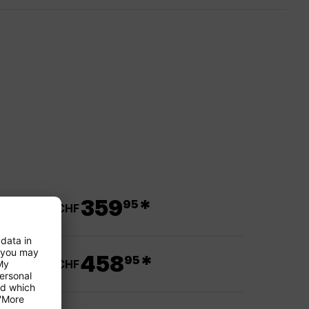
.
359
*
95
ab CHF
.
458
*
95
ab CHF