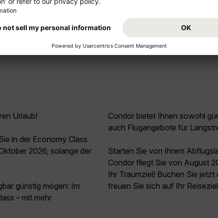
Mehr anzeigen
ren Urlaub!
Condor bietet Ihnen sowohl güns
auch Flugangebote für Langstr
Sie in der Economy Class
Oktober 2026, solange der
Starten Sie von Ihrem Abflugs
Condor fliegt Sie von August 
Ihr Traumziel! Buchen Sie jetz
agbar günstig mögen: Im
freuen Sie sich auf Ihr Reisezie
ass – mit mehr