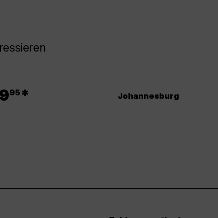
ressieren
.
9
*
95
Johannesburg