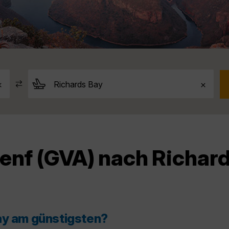
enf (GVA) nach Richar
ay am günstigsten?