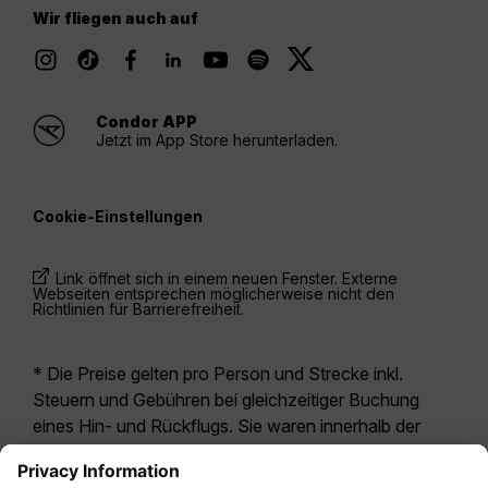
Wir fliegen auch auf
Condor APP
Jetzt im App Store herunterladen.
Cookie-Einstellungen
Link öffnet sich in einem neuen Fenster. Externe
Webseiten entsprechen möglicherweise nicht den
Richtlinien für Barrierefreiheit.
* Die Preise gelten pro Person und Strecke inkl.
Steuern und Gebühren bei gleichzeitiger Buchung
eines Hin- und Rückflugs. Sie waren innerhalb der
letzten 24 Stunden verfügbar und sind
möglicherweise nicht mehr aktuell. Bei den für die