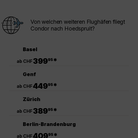
Von welchen weiteren Flughäfen fliegt
Condor nach Hoedspruit?
Basel
.
399
*
95
ab CHF
Genf
.
449
*
95
ab CHF
Zürich
.
389
*
95
ab CHF
Berlin-Brandenburg
.
409
*
95
ab CHF