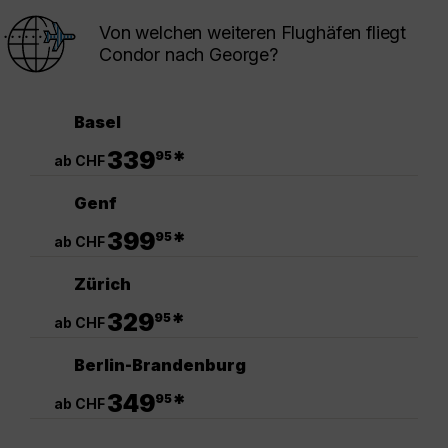
Von welchen weiteren Flughäfen fliegt
Condor nach George?
Basel
.
339
*
95
ab CHF
Genf
.
399
*
95
ab CHF
Zürich
.
329
*
95
ab CHF
Berlin-Brandenburg
.
349
*
95
ab CHF