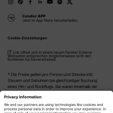
Condor APP
Jetzt im App Store herunterladen.
Cookie-Einstellungen
Link öffnet sich in einem neuen Fenster. Externe
Webseiten entsprechen möglicherweise nicht den
Richtlinien für Barrierefreiheit.
* Die Preise gelten pro Person und Strecke inkl.
Steuern und Gebühren bei gleichzeitiger Buchung
eines Hin- und Rückflugs. Sie waren innerhalb der
letzten 24 Stunden verfügbar und sind
möglicherweise nicht mehr aktuell. Bei den für die
Economy Class
angegebenen Tarifen handelt es
sich i.d.R. um Economy Zero, unsere restriktivste