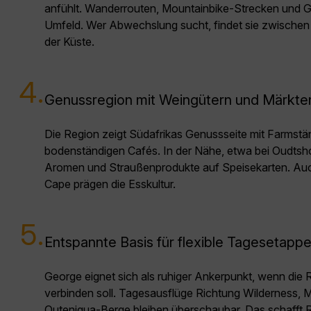
anfühlt. Wanderrouten, Mountainbike-Strecken und G
Umfeld. Wer Abwechslung sucht, findet sie zwische
der Küste.
4.
Genussregion mit Weingütern und Märkte
Die Region zeigt Südafrikas Genussseite mit Farms
bodenständigen Cafés. In der Nähe, etwa bei Oudtsh
Aromen und Straußenprodukte auf Speisekarten. Au
Cape prägen die Esskultur.
5.
Entspannte Basis für flexible Tagesetapp
George eignet sich als ruhiger Ankerpunkt, wenn die
verbinden soll. Tagesausflüge Richtung Wilderness, M
Outeniqua-Berge bleiben überschaubar. Das schafft