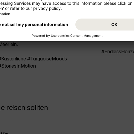
Surfer:innen Punkte in Bewegung ins Bild
Personen-Silh
bringen. Bei Sonne leuchten Wasser und Sand
Wind formt di
in hellen Tönen, bei Wolken bekommt die Szene
natürliche Lin
einen dramatischeren Look. Wer kurz vor
stimmungsvoll 
Sonnenuntergang oben steht, fängt oft warmes
Nachmittag, we
Licht auf den Klippen und glitzernde Reflexe im
Dünen sichtba
Meer ein.
#EndlessHoriz
#Küstenliebe #TurquoiseMoods
#StoriesInMotion
 reisen sollten