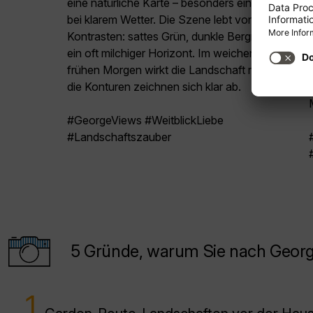
eine natürliche Karte – besonders eindrucksvoll
bei klarem Wetter. Die Szene lebt von starken
Kontrasten: sattes Grün, dunkle Bergrücken und
ein oft milchiger Horizont. Im weichen Licht am
frühen Morgen wirkt die Landschaft ruhiger und
die Konturen zeichnen sich klar ab.
#GeorgeViews #WeitblickLiebe
#Landschaftszauber
5 Gründe, warum Sie nach George
1.