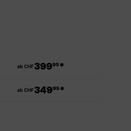
.
399
*
95
ab CHF
.
349
*
95
ab CHF