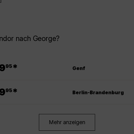
ondor nach George?
.
9
*
95
Genf
.
9
*
95
Berlin-Brandenburg
Mehr anzeigen