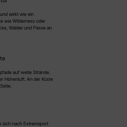
tür
nd wirkt wie ein
rte wie Wilderness oder
icke, Wälder und Pässe an
te
pfade auf weite Strände.
er Höhenluft. An der Küste
Seite.
s sich nach Extremsport