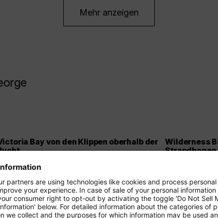
Mehr anzeigen
eorge
Victoria Bay von den Klippen oberhalb der
Wilderness B
Bucht
Strandbogen
Victoria Bay ist eine kleine, halbmondförmige
Am Wilderness 
Bucht, die von Felsen eingerahmt wird und aus
ununterbrochen
der Höhe besonders grafisch wirkt. Unten rollen
Dünen und Ozea
Wellen in klaren Linien an den Strand, während
Raum im Bild – 