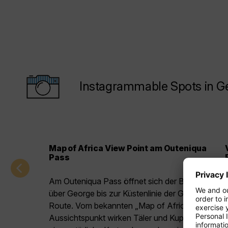
Instagrammable Spots in G
Map of Africa View Point am Outeniqua
Pass
Am Outeniqua Pass öffnet sich der Blick weit
über George bis zur Küstenlinie der Garden
Route. Vom bekannten „Map of Africa“-
Aussichtspunkt wirken Täler und Kuppen wie