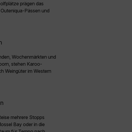
olfplätze prägen das
n Outeniqua-Pässen und
n
tänden, Wochenmärkten und
oorn, stehen Karoo-
ch Weingüter im Western
en
 Reise mehrere Stopps
ossel Bay oder in die
 Raum für Tempo nach