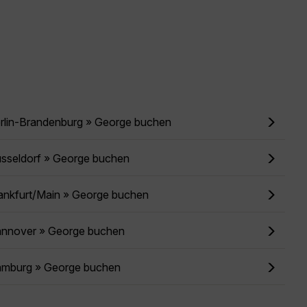
erlin-Brandenburg » George buchen
üsseldorf » George buchen
rankfurt/Main » George buchen
annover » George buchen
amburg » George buchen