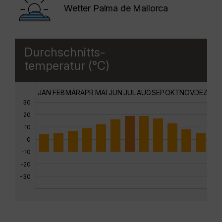
Wetter Palma de Mallorca
Durchschnitts-
temperatur (°C)
JAN
FEB
MÄR
APR
MAI
JUN
JUL
AUG
SEP
OKT
NOV
DEZ
30
20
10
0
-10
-20
-30