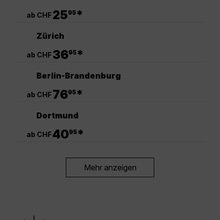
.
25
*
95
ab CHF
Zürich
.
36
*
95
ab CHF
Berlin-Brandenburg
.
76
*
95
ab CHF
Dortmund
.
40
*
95
ab CHF
Mehr anzeigen