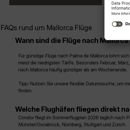
FAQs rund um Mallorca Flüge
Wann sind die Flüge nach Mallorca
Für günstige Flüge nach Palma de Mallorca lohnt sich 
meist die niedrigsten Tarife. Besonders Februar, Mär
nach Mallorca häufig günstiger als am Wochenende.
Tipp: Nutzen Sie unsere flexible Datumssuche, um m
finden.
Welche Flughäfen fliegen direkt n
Condor fliegt im Sommerflugplan 2026 täglich nach P
Münster/Osnabrück, Nürnberg, Stuttgart und Zürich.