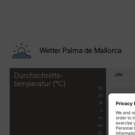
Wetter Palma de Mallorca
Durchschnitts-
JAN
temperatur (°C)
30
20
10
0
-10
-20
-30