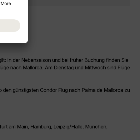
ilt: In der Nebensaison und bei früher Buchung finden Sie
 Flüge nach Mallorca. Am Dienstag und Mittwoch sind Flüge
o den günstigsten Condor Flug nach Palma de Mallorca zu
furt am Main, Hamburg, Leipzig/Halle, München,