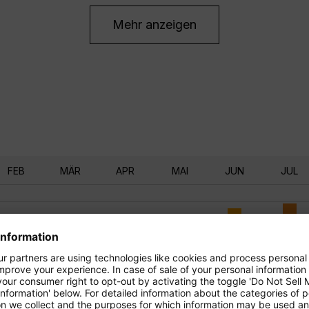
Mehr anzeigen
FEB
MÄR
APR
MAI
JUN
JUL