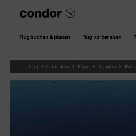
Flug buchen & planen
Flug vorbereiten
Start
Entdecken
Flüge
Spanien
Palm