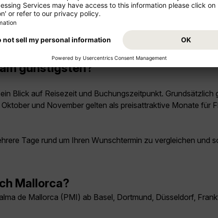
 am günstigsten?
ein Blick auf Reisezeit und Buchungszeitpunkt. Grundsätzlich g
z, Oktober und November gelten als preisattraktive Monate für
ehrere Tage rund um Ihren Wunschtermin zu vergleichen und s
ach Mallorca?
alma de Mallorca (PMI) ab Basel, Dortmund, Düsseldorf, Frank