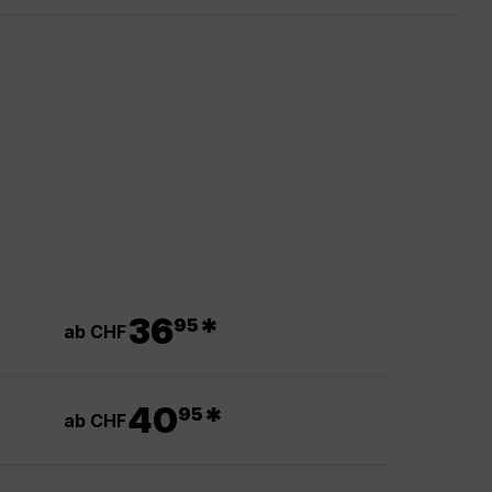
.
36
*
95
ab CHF
.
40
*
95
ab CHF