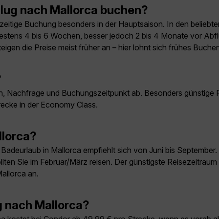
Flug nach Mallorca buchen?
ühzeitige Buchung besonders in der Hauptsaison. In den belie
destens 4 bis 6 Wochen, besser jedoch 2 bis 4 Monate vor Abflug
igen die Preise meist früher an – hier lohnt sich frühes Buch
?
n, Nachfrage und Buchungszeitpunkt ab. Besonders günstige Fl
trecke in der Economy Class.
llorca?
 Badeurlaub in Mallorca empfiehlt sich von Juni bis September.
llten Sie im Februar/März reisen. Der günstigste Reisezeitraum
allorca an.
g nach Mallorca?