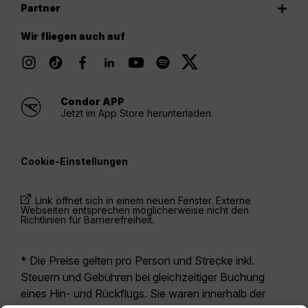
Partner
Wir fliegen auch auf
Condor APP
Jetzt im App Store herunterladen.
Cookie-Einstellungen
Link öffnet sich in einem neuen Fenster. Externe
Webseiten entsprechen möglicherweise nicht den
Richtlinien für Barrierefreiheit.
* Die Preise gelten pro Person und Strecke inkl.
Steuern und Gebühren bei gleichzeitiger Buchung
eines Hin- und Rückflugs. Sie waren innerhalb der