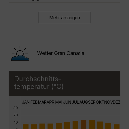
Mehr anzeigen
Wetter Gran Canaria
Durchschnitts-
temperatur (°C)
JAN
FEB
MÄR
APR
MAI
JUN
JUL
AUG
SEP
OKT
NOV
DEZ
30
20
10