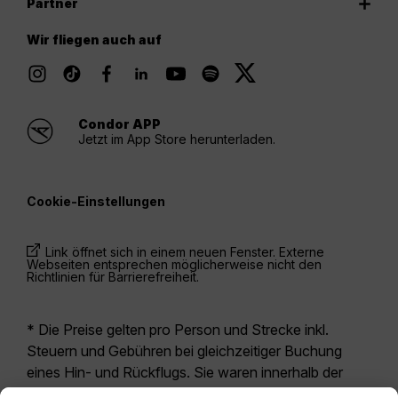
Partner
Wir fliegen auch auf
Condor APP
Jetzt im App Store herunterladen.
Cookie-Einstellungen
Link öffnet sich in einem neuen Fenster. Externe
Webseiten entsprechen möglicherweise nicht den
Richtlinien für Barrierefreiheit.
* Die Preise gelten pro Person und Strecke inkl.
Steuern und Gebühren bei gleichzeitiger Buchung
eines Hin- und Rückflugs. Sie waren innerhalb der
letzten 24 Stunden verfügbar und sind