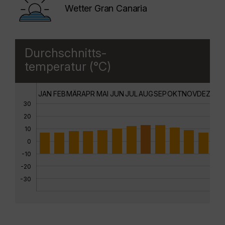
Wetter Gran Canaria
Durchschnitts-
temperatur (°C)
JAN
FEB
MÄR
APR
MAI
JUN
JUL
AUG
SEP
OKT
NOV
DEZ
30
20
10
0
-10
-20
-30