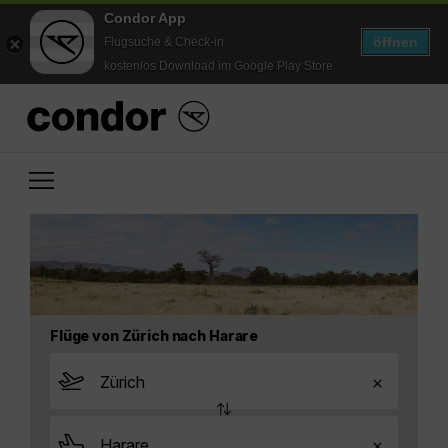
Condor App
öffnen
Flugsuche & Check-in
kostenlos Download im Google Play Store
Flüge von Zürich nach Harare