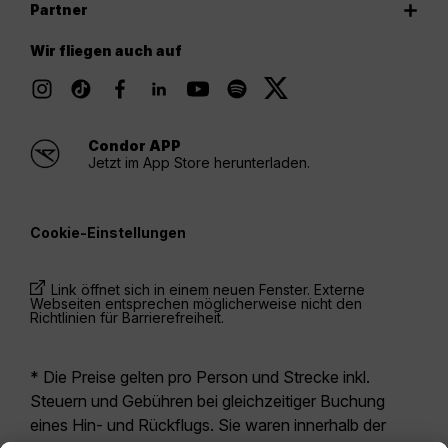
Partner
Wir fliegen auch auf
Condor APP
Jetzt im App Store herunterladen.
Cookie-Einstellungen
Link öffnet sich in einem neuen Fenster. Externe
Webseiten entsprechen möglicherweise nicht den
Richtlinien für Barrierefreiheit.
* Die Preise gelten pro Person und Strecke inkl.
Steuern und Gebühren bei gleichzeitiger Buchung
eines Hin- und Rückflugs. Sie waren innerhalb der