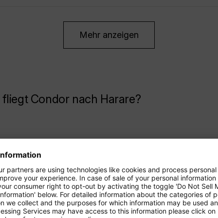
Mehr anzeigen
fliegt Condor nach Harare?
.
7
*
95
Genf
.
7
*
95
Berlin-Brandenburg