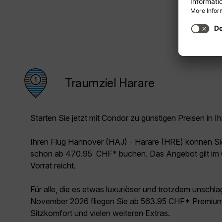
Traumziel Harare
Starten Sie jetzt mit Condor zu günstigen Preisen in Ih
Ihren Flug Hannover (HAJ) - Harare (HRE) können Si
schon ab 470.95 CHF* buchen. Das Angebot gilt im 
Vorrat reicht.
Für alle, die es etwas luxuriöser und trotzdem unschl
November 2026 fliegen Sie ab 563.95 CHF* Premium 
Sitzkomfort und vielen weiteren Extras.