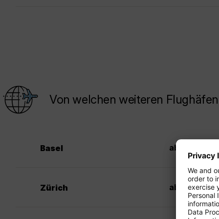
Von welchen weiteren Flughäfen 
40
ab CHF
Basel
39
ab CHF
Zürich