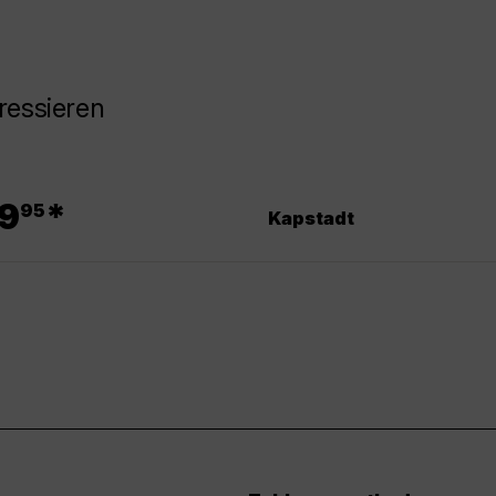
ressieren
.
9
*
95
Kapstadt