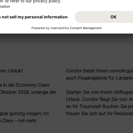
Mehr anzeigen
ren Urlaub!
Condor bietet Ihnen sowohl güns
auch Flugangebote für Langstr
e in der Economy Class
Oktober 2026, solange der
Starten Sie von Ihrem Abflugs
Urlaub. Condor fliegt Sie von 
an Ihr Traumziel! Buchen Sie j
agbar günstig mögen: Im
freuen Sie sich auf Ihr Reisezi
Class – mit mehr