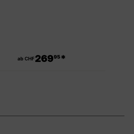
.
269
*
95
ab CHF