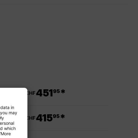
.
451
*
95
ab CHF
.
415
*
95
ab CHF