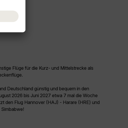
tige Flüge für die Kurz- und Mittelstrecke als
eckenflüge.
land Deutschland günstig und bequem in den
August 2026 bis Juni 2027 etwa 7 mal die Woche
etzt den Flug Hannover (HAJ) - Harare (HRE) und
el Simbabwe!