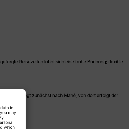
gefragte Reisezeiten lohnt sich eine frühe Buchung; flexible
n. Condor fliegt zunächst nach Mahé, von dort erfolgt der