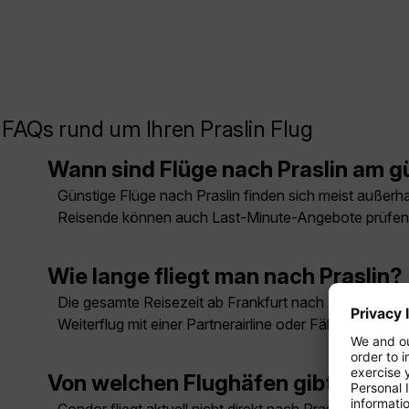
FAQs rund um Ihren Praslin Flug
Wann sind Flüge nach Praslin am g
Günstige Flüge nach Praslin finden sich meist außerhal
Reisende können auch Last-Minute-Angebote prüfen
Wie lange fliegt man nach Praslin?
Die gesamte Reisezeit ab Frankfurt nach Praslin betr
Weiterflug mit einer Partnerairline oder Fähre.
Von welchen Flughäfen gibt es Flü