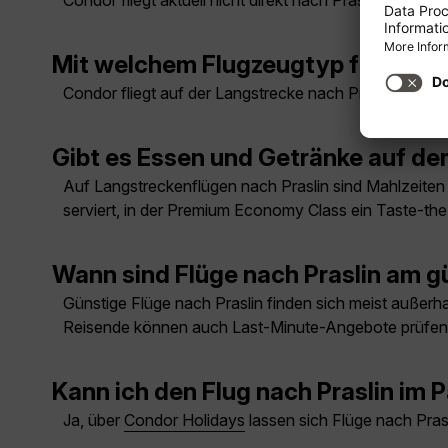
Condor fliegt aktuell nicht direkt nach Praslin. Sie e
Mit welchem Flugzeugtyp fliegt Co
Condor fliegt auf der Langstrecke nach Praslin mit 
Gibt es Essen und Getränke auf de
Auf Langstreckenflügen nach Praslin sind Mahlzeiten
serviert, in der Premium Economy Class ein Taste-t
Wann sind Flüge nach Praslin am g
Günstige Flüge nach Praslin finden sich meist außerhal
Reisende können auch Last-Minute-Angebote prüfen
Kann ich den Flug nach Praslin im 
Ja, über
Condor Holidays
lassen sich Flüge nach Prasl