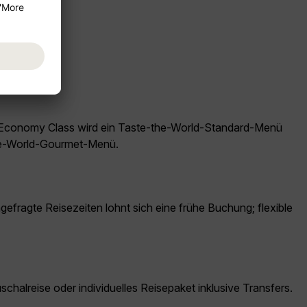
 Frankfurt.
er Economy Class wird ein Taste-the-World-Standard-Menü
the-World-Gourmet-Menü.
gefragte Reisezeiten lohnt sich eine frühe Buchung; flexible
schalreise oder individuelles Reisepaket inklusive Transfers.