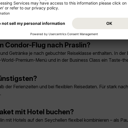
rreichen Praslin jedoch mit Condor über Umsteigeverbindungen ab
ndor nach Praslin?
dem Airbus A330-900neo.
m Condor-Flug nach Praslin?
 und Getränke je nach gebuchter Reiseklasse enthalten. In d
he-World-Premium-Menü und in der Business Class ein Taste-
ünstigsten?
b der Ferienzeiten und bei flexiblen Reisedaten. Für stark nach
.
Paket mit Hotel buchen?
in mit Hotels auf den Seychellen flexibel kombinieren – als Pau