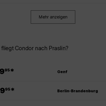
Mehr anzeigen
fliegt Condor nach Praslin?
.
9
*
95
Genf
.
9
*
95
Berlin-Brandenburg