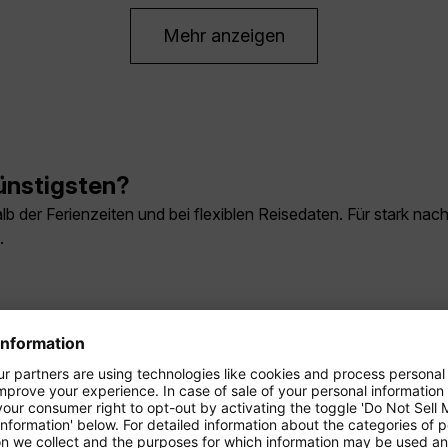
Mehr anzeigen
ünstigsten?
b der Ferienzeiten und bei flexiblen Reisedaten. Für stark nach
.
ägt je nach Verbindung und Umsteigezeit rund 18 bis 24 Stunde
ge nach Praslin?